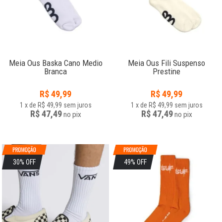
Meia Ous Baska Cano Medio
Meia Ous Fili Suspenso
Branca
Prestine
R$
49,99
R$
49,99
1
x
de
R$ 49,99
sem juros
1
x
de
R$ 49,99
sem juros
R$ 47,49
R$ 47,49
no
pix
no
pix
30% OFF
49% OFF