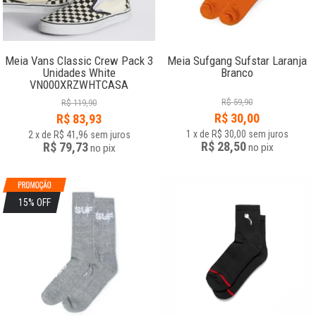
Meia Vans Classic Crew Pack 3
Meia Sufgang Sufstar Laranja
Unidades White
Branco
VN000XRZWHTCASA
R$
59,90
R$
119,90
R$
30,00
R$
83,93
1
x
de
R$ 30,00
sem juros
2
x
de
R$ 41,96
sem juros
R$ 28,50
R$ 79,73
no
pix
no
pix
15% OFF