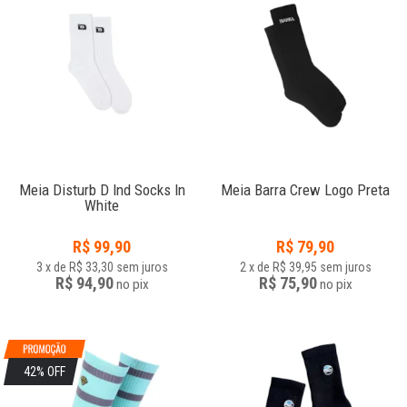
Meia Disturb D Ind Socks In
Meia Barra Crew Logo Preta
White
R$
99,90
R$
79,90
3
x
de
R$ 33,30
sem juros
2
x
de
R$ 39,95
sem juros
R$ 94,90
R$ 75,90
no
pix
no
pix
42% OFF