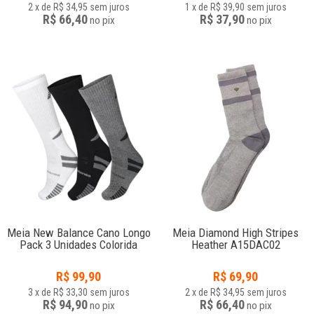
2
x
de
R$ 34,95
sem juros
1
x
de
R$ 39,90
sem juros
R$ 66,40
R$ 37,90
no
pix
no
pix
Meia New Balance Cano Longo
Meia Diamond High Stripes
Pack 3 Unidades Colorida
Heather A15DAC02
R$
99,90
R$
69,90
3
x
de
R$ 33,30
sem juros
2
x
de
R$ 34,95
sem juros
R$ 94,90
R$ 66,40
no
pix
no
pix