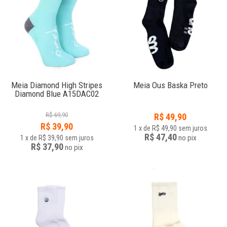
Meia Diamond High Stripes
Meia Ous Baska Preto
Diamond Blue A15DAC02
R$
69,90
R$
49,90
R$
39,90
1
x
de
R$ 49,90
sem juros
R$ 47,40
no
pix
1
x
de
R$ 39,90
sem juros
R$ 37,90
no
pix