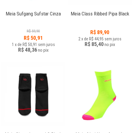
Meia Sufgang Sufstar Cinza
Meia Class Ribbed Pipa Black
R$
59,90
R$
89,90
R$
50,91
2
x
de
R$ 44,95
sem juros
R$ 85,40
no
pix
1
x
de
R$ 50,91
sem juros
R$ 48,36
no
pix