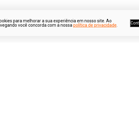
ookies para melhorar a sua experiência em nosso site. Ao
Cont
avegando você concorda com a nossa
política de privacidade
.
Ganhe 5% de desconto*
Parcele suas co
*Para pagamentos no boleto
Em até 6x sem jur