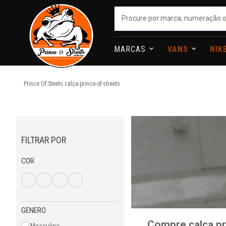
MARCAS
VANS
NIK
Prince Of Steets
calça-prince-of-streets
FILTRAR POR
COR
GENERO
Compre calça pr
Masculino