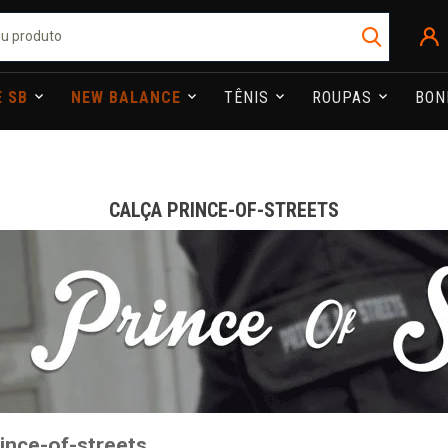
E SB
NEW BALANCE
TÊNIS
ROUPAS
BO
CALÇA PRINCE-OF-STREETS
ince-of-streets