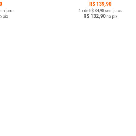
0
R$
139,90
em juros
4
x
de
R$ 34,98
sem juros
R$ 132,90
o
pix
no
pix