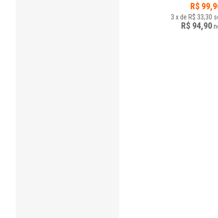
R$
99,9
3
x
de
R$ 33,30
s
R$ 94,90
n