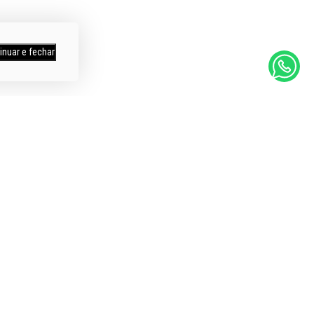
inuar e fechar
mpras
Itens a Pronta Entrega
os
Entregamos em todo Brasil