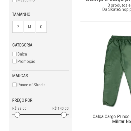
3
produtos e
Da SkateShop p
TAMANHO
P
M
G
CATEGORIA
Calça
Promoção
MARCAS
Prince of Streets
PREÇO POR
Calça Cargo Prince 
Militar N