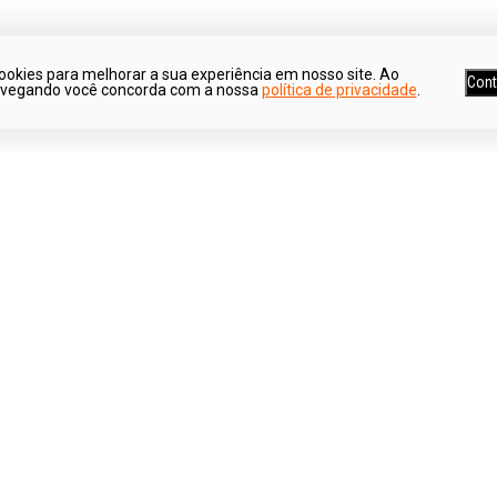
ookies para melhorar a sua experiência em nosso site. Ao
Cont
avegando você concorda com a nossa
política de privacidade
.
Ganhe 5% de desconto*
Parcele suas co
*Para pagamentos no boleto
Em até 6x sem jur