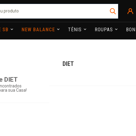
E SB
NEW BALANCE
TÊNIS
ROUPAS
BO
DIET
e DIET
ncontrados
ara sua Casa!