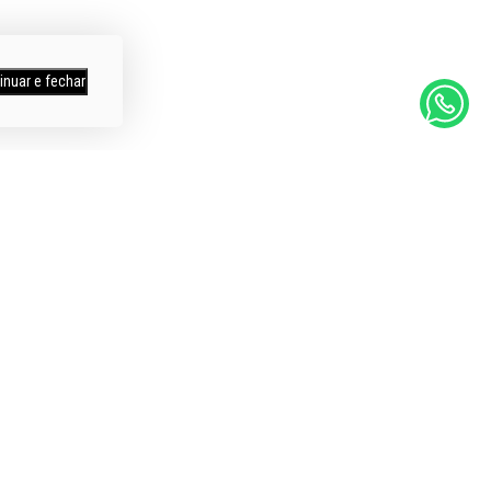
inuar e fechar
mpras
Itens a Pronta Entrega
os
Entregamos em todo Brasil