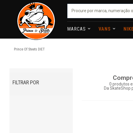
MARCAS
VANS
NIK
Prince Of Steets
DIET
Compr
FILTRAR POR
0
produtos e
Da SkateShop p