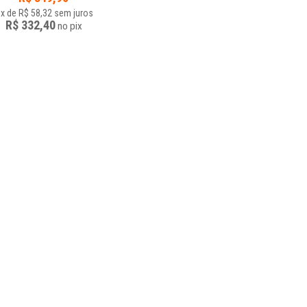
x
de
R$ 58,32
sem juros
R$ 332,40
no
pix