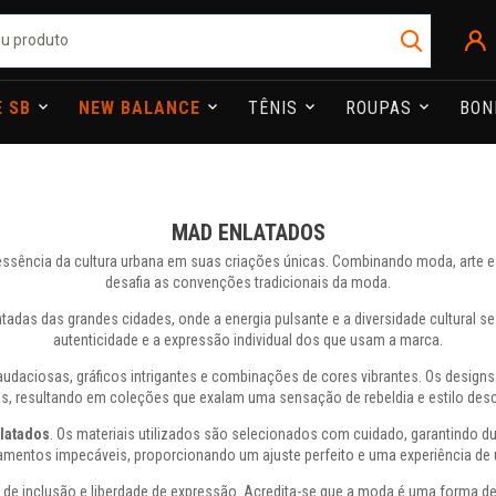
E SB
NEW BALANCE
TÊNIS
ROUPAS
BO
MAD ENLATADOS
ssência da cultura urbana em suas criações únicas. Combinando moda, arte e a
desafia as convenções tradicionais da moda.
das das grandes cidades, onde a energia pulsante e a diversidade cultural se
autenticidade e a expressão individual dos que usam a marca.
aciosas, gráficos intrigantes e combinações de cores vibrantes. Os designs 
s, resultando em coleções que exalam uma sensação de rebeldia e estilo des
latados
. Os materiais utilizados são selecionados com cuidado, garantindo 
amentos impecáveis, proporcionando um ajuste perfeito e uma experiência de 
nclusão e liberdade de expressão. Acredita-se que a moda é uma forma de a