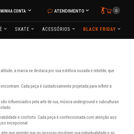
0
MINHA CONTA
ATENDIMENTO
NÉ
SKATE
ACESSÓRIOS
BLACK FRIDAY
titude, a marca se destaca por sua estética ousada e rebelde, que
 encontram. Cada peça é cuidadosamente projetada para refletir a
são influenciados pela arte de rua, música underground e subculturas
colado.
durabilidade e conforto. Cada peça é confeccionada com atenção aos
uso excepcional.
rte que permite que as pessoas mostrem sua individualidade e se