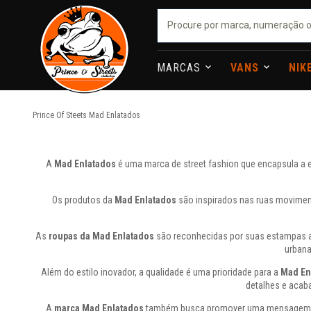
MARCAS
VANS
NIK
Prince Of Steets
Mad Enlatados
A
Mad Enlatados
é uma marca de street fashion que encapsula a e
Os produtos da
Mad Enlatados
são inspirados nas ruas movimenta
As
roupas da Mad Enlatados
são reconhecidas por suas estampas aud
urbana
Além do estilo inovador, a qualidade é uma prioridade para a
Mad En
detalhes e acab
A
marca Mad Enlatados
também busca promover uma mensagem de i