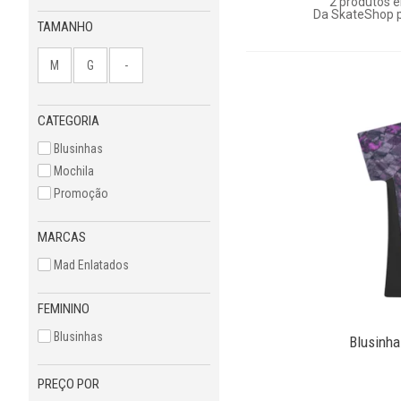
2
produtos e
Da SkateShop p
TAMANHO
M
G
-
CATEGORIA
Blusinhas
Mochila
Promoção
MARCAS
Mad Enlatados
FEMININO
Blusinhas
Blusinha
PREÇO POR