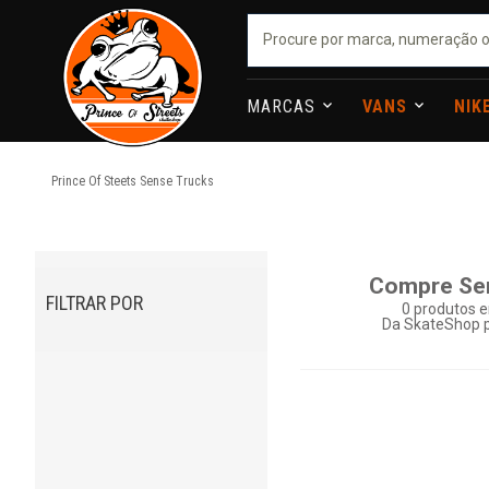
MARCAS
VANS
NIK
Prince Of Steets
Sense Trucks
Compre Se
FILTRAR POR
0
produtos e
Da SkateShop p