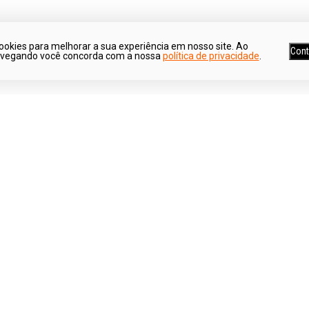
ookies para melhorar a sua experiência em nosso site. Ao
Cont
avegando você concorda com a nossa
política de privacidade
.
Ganhe 5% de desconto*
Parcele suas co
*Para pagamentos no boleto
Em até 6x sem jur