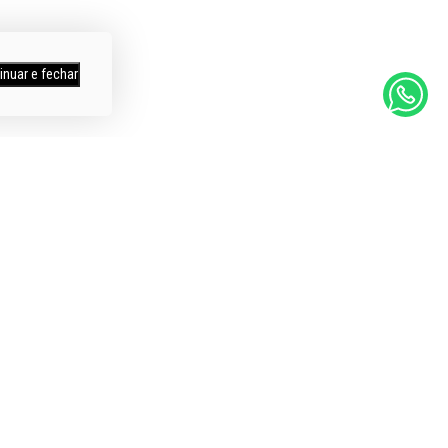
inuar e fechar
mpras
Itens a Pronta Entrega
os
Entregamos em todo Brasil