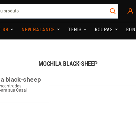
E SB
NEW BALANCE
TÊNIS
ROUPAS
BO
MOCHILA BLACK-SHEEP
a black-sheep
ncontrados
ara sua Casa!