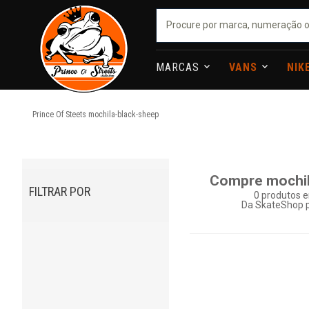
MARCAS
VANS
NIK
Prince Of Steets
mochila-black-sheep
Compre mochil
FILTRAR POR
0
produtos e
Da SkateShop p