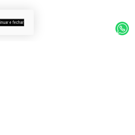
inuar e fechar
mpras
Itens a Pronta Entrega
os
Entregamos em todo Brasil