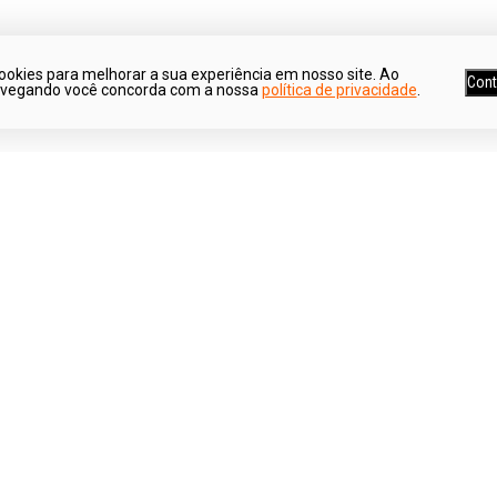
ookies para melhorar a sua experiência em nosso site. Ao
Cont
avegando você concorda com a nossa
política de privacidade
.
Ganhe 5% de desconto*
Parcele suas co
*Para pagamentos no boleto
Em até 6x sem jur