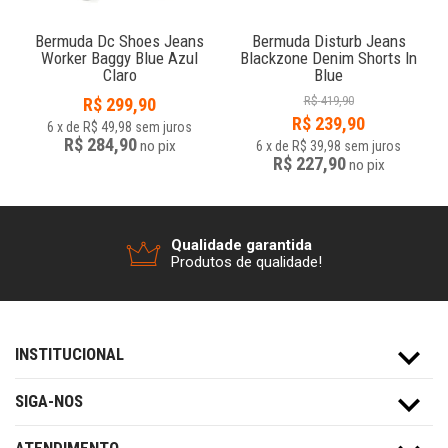
Bermuda Dc Shoes Jeans
Bermuda Disturb Jeans
o
Worker Baggy Blue Azul
Blackzone Denim Shorts In
Claro
Blue
R$
419,90
R$
299,90
R$
239,90
6
x
de
R$ 49,98
sem juros
R$ 284,90
no
pix
6
x
de
R$ 39,98
sem juros
R$ 227,90
no
pix
Qualidade garantida
Produtos de qualidade!
INSTITUCIONAL
SIGA-NOS