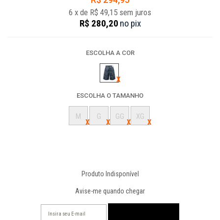
6
x
de
R$ 49,15
sem juros
R$ 280,20
no
pix
ESCOLHA A COR
ESCOLHA O TAMANHO
M
G
GG
XG
Produto Indisponível
Avise-me quando chegar