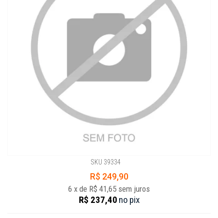
SKU 39334
R$ 249,90
6
x
de
R$ 41,65
sem juros
R$ 237,40
no
pix