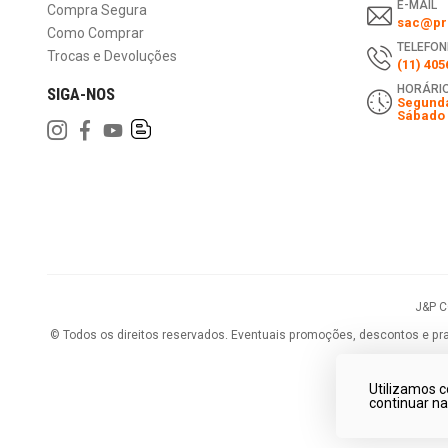
E-MAIL
Compra Segura
sac@pri
Como Comprar
TELEFON
Trocas e Devoluções
(11) 405
HORÁRIO
SIGA-NOS
Segunda
Sábado 
J&P 
©
Todos os direitos reservados.
Eventuais promoções, descontos e praz
Utilizamos c
continuar n