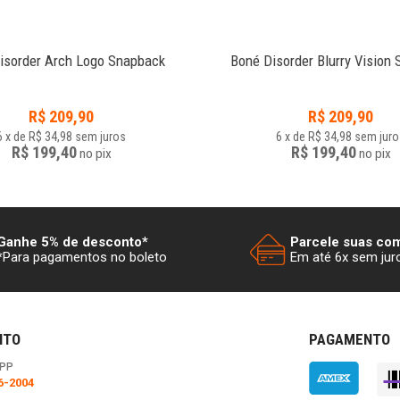
isorder Arch Logo Snapback
Boné Disorder Blurry Vision
R$
209,90
R$
209,90
6
x
de
R$ 34,98
sem juros
6
x
de
R$ 34,98
sem juro
R$ 199,40
R$ 199,40
no
pix
no
pix
Ganhe 5% de desconto*
Parcele suas co
*Para pagamentos no boleto
Em até 6x sem jur
NTO
PAGAMENTO
PP
6-2004