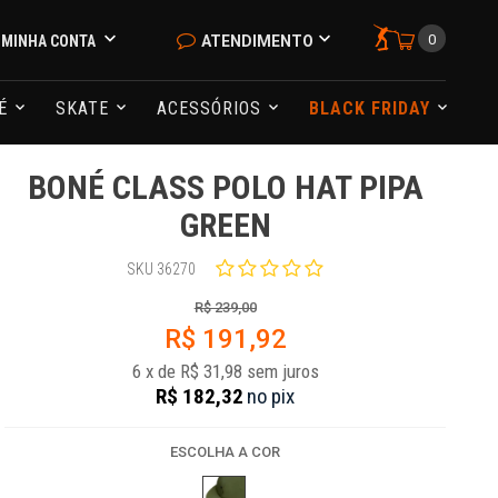
0
MINHA CONTA
ATENDIMENTO
NÉ
SKATE
ACESSÓRIOS
BLACK FRIDAY
BONÉ CLASS POLO HAT PIPA
GREEN
SKU 36270
R$ 239,00
R$ 191,92
6
x
de
R$ 31,98
sem juros
R$ 182,32
no
pix
ESCOLHA A COR