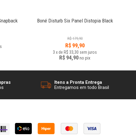
 Snapback
Boné Disturb Six Panel Distopia Black
B
R$
179,90
R$
99,90
s
3
x
de
R$ 33,30
sem juros
R$ 94,90
no
pix
mpras
Itens a Pronta Entrega
os
Entregamos em todo Brasil