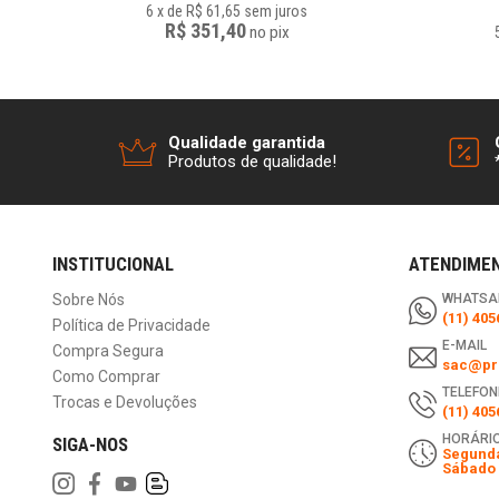
6
x
de
R$ 61,65
sem juros
R$ 351,40
no
pix
Qualidade garantida
Produtos de qualidade!
INSTITUCIONAL
ATENDIME
Sobre Nós
WHATSA
(11) 405
Política de Privacidade
E-MAIL
Compra Segura
sac@pri
Como Comprar
TELEFON
Trocas e Devoluções
(11) 405
HORÁRIO
SIGA-NOS
Segunda
Sábado 