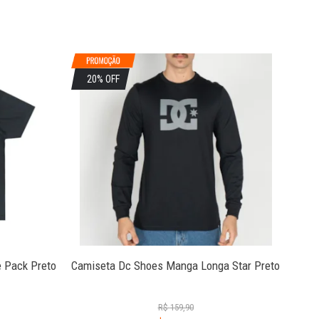
20% OFF
2
 Pack Preto
Camiseta Dc Shoes Manga Longa Star Preto
R$
159,90