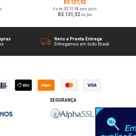
R$
127,92
s
4
x
de
R$ 31,98
sem juros
R$ 121,52
no
pix
mpras
Itens a Pronta Entrega
os
Entregamos em todo Brasil
SEGURANÇA