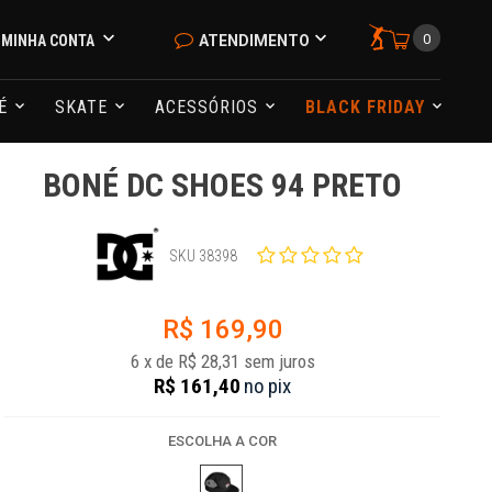
0
MINHA CONTA
ATENDIMENTO
NÉ
SKATE
ACESSÓRIOS
BLACK FRIDAY
BONÉ DC SHOES 94 PRETO
SKU 38398
R$ 169,90
6
x
de
R$ 28,31
sem juros
R$ 161,40
no
pix
ESCOLHA A COR