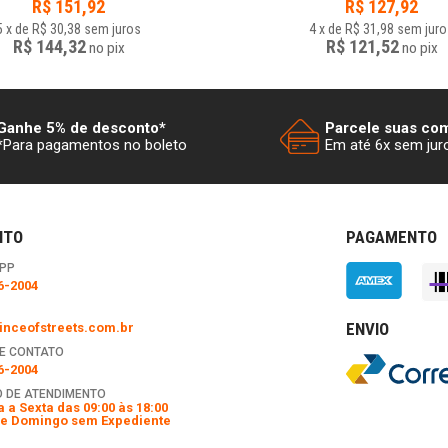
R$
151,92
R$
127,92
5
x
de
R$ 30,38
sem juros
4
x
de
R$ 31,98
sem juro
R$ 144,32
R$ 121,52
no
pix
no
pix
Ganhe 5% de desconto*
Parcele suas co
*Para pagamentos no boleto
Em até 6x sem jur
NTO
PAGAMENTO
PP
6-2004
ENVIO
nceofstreets.com.br
E CONTATO
6-2004
 DE ATENDIMENTO
 a Sexta das 09:00 às 18:00
e Domingo sem Expediente