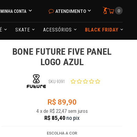
0
MINHA CONTA
ATENDIMENTO
NÉ
SKATE
ACESSÓRIOS
BLACK FRIDAY
BONE FUTURE FIVE PANEL
LOGO AZUL
SKU 9391
R$ 89,90
4
x
de
R$ 22,47
sem juros
R$ 85,40
no
pix
ESCOLHA A COR