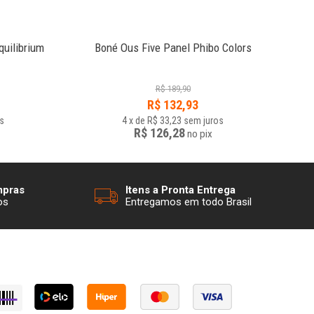
quilibrium
Boné Ous Five Panel Phibo Colors
M
R$
189,90
R$
132,93
s
4
x
de
R$ 33,23
sem juros
R$ 126,28
no
pix
mpras
Itens a Pronta Entrega
os
Entregamos em todo Brasil