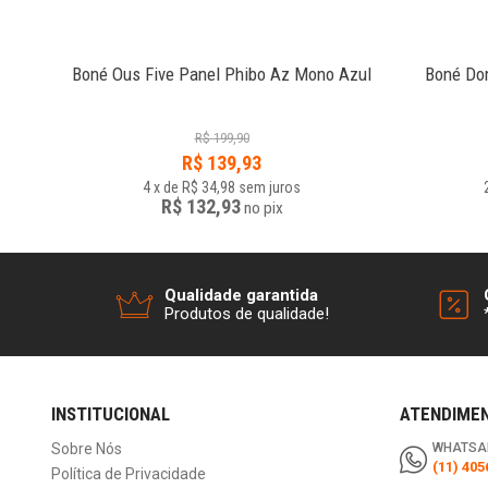
 Azul
Boné Ous Five Panel Phibo Az Mono Azul
Boné Dom
R$
199,90
R$
139,93
4
x
de
R$ 34,98
sem juros
R$ 132,93
no
pix
Qualidade garantida
Produtos de qualidade!
INSTITUCIONAL
ATENDIME
Sobre Nós
WHATSA
(11) 405
Política de Privacidade