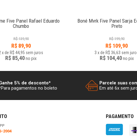
e Five Panel Rafael Eduardo
Boné Mvrk Five Panel Sarja E
Chumbo
Preto
R$
139,90
R$
199,90
R$
89,90
R$
109,90
2
x
de
R$ 44,95
sem juros
3
x
de
R$ 36,63
sem juro
R$ 85,40
R$ 104,40
no
pix
no
pix
Ganhe 5% de desconto*
Parcele suas co
*Para pagamentos no boleto
Em até 6x sem jur
NTO
PAGAMENTO
PP
6-2004