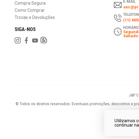
E-MAIL
Compra Segura
sac@pri
Como Comprar
TELEFON
Trocas e Devoluções
(11) 405
HORÁRIO
SIGA-NOS
Segunda
Sábado 
J&P 
©
Todos os direitos reservados.
Eventuais promoções, descontos e praz
Utilizamos c
continuar n