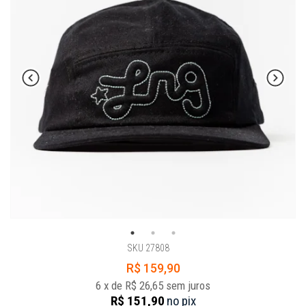
SKU 27808
R$ 159,90
6
x
de
R$ 26,65
sem juros
R$ 151,90
no
pix