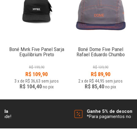
e
Boné Mvrk Five Panel Sarja
Boné Dome Five Panel
Equilibrium Preto
Rafael Eduardo Chumbo
R$
199,90
R$
139,90
R$
109,90
R$
89,90
3
x
de
R$ 36,63
sem juros
2
x
de
R$ 44,95
sem juros
R$ 104,40
R$ 85,40
no
pix
no
pix
Ganhe 5% de desconto*
*Para pagamentos no boleto