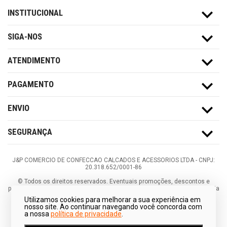
INSTITUCIONAL
SIGA-NOS
ATENDIMENTO
PAGAMENTO
ENVIO
SEGURANÇA
J&P COMERCIO DE CONFECCAO CALCADOS E ACESSORIOS LTDA -
CNPJ:
20.318.652/0001-86
©
Todos os direitos reservados.
Eventuais promoções, descontos e
prazos de pagamento expostos aqui são válidos apenas para compras via
internet. As fotos, textos e layout aqui veiculados são de propriedade da
Utilizamos cookies para melhorar a sua experiência em
Loja. É proibida a utilização total ou parcial sem nossa autorização.
nosso site. Ao continuar navegando você concorda com
a nossa
política de privacidade
.