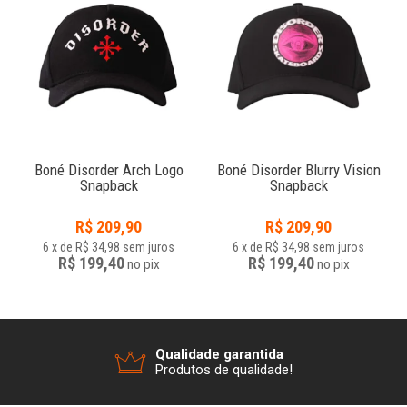
f
Boné Disorder Arch Logo
Boné Disorder Blurry Vision
Snapback
Snapback
R$
209,90
R$
209,90
6
x
de
R$ 34,98
sem juros
6
x
de
R$ 34,98
sem juros
R$ 199,40
R$ 199,40
no
pix
no
pix
Qualidade garantida
Produtos de qualidade!