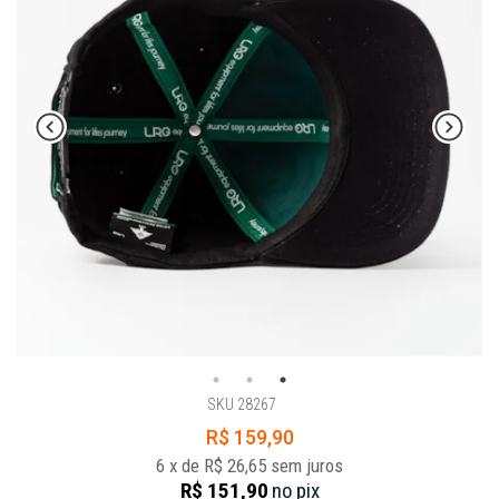
SKU 28267
R$ 159,90
6
x
de
R$ 26,65
sem juros
R$ 151,90
no
pix