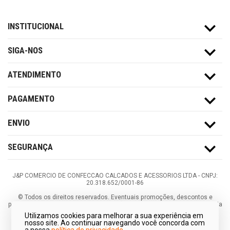
INSTITUCIONAL
SIGA-NOS
ATENDIMENTO
PAGAMENTO
ENVIO
SEGURANÇA
J&P COMERCIO DE CONFECCAO CALCADOS E ACESSORIOS LTDA -
CNPJ:
20.318.652/0001-86
©
Todos os direitos reservados.
Eventuais promoções, descontos e
prazos de pagamento expostos aqui são válidos apenas para compras via
internet. As fotos, textos e layout aqui veiculados são de propriedade da
Utilizamos cookies para melhorar a sua experiência em
Loja. É proibida a utilização total ou parcial sem nossa autorização.
nosso site. Ao continuar navegando você concorda com