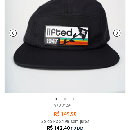
SKU 34294
R$ 149,90
6
x
de
R$ 24,98
sem juros
R$ 142,40
no
pix