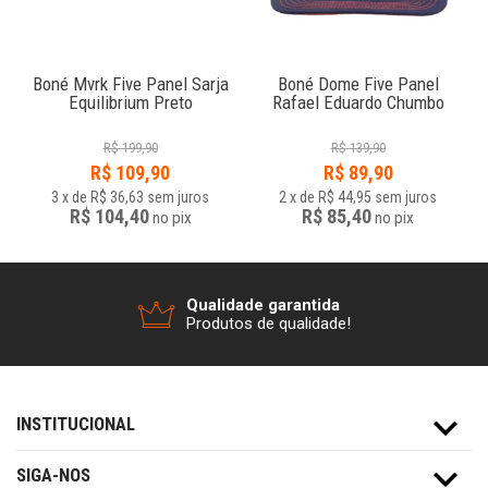
e
Boné Mvrk Five Panel Sarja
Boné Dome Five Panel
Equilibrium Preto
Rafael Eduardo Chumbo
R$
199,90
R$
139,90
R$
109,90
R$
89,90
3
x
de
R$ 36,63
sem juros
2
x
de
R$ 44,95
sem juros
R$ 104,40
R$ 85,40
no
pix
no
pix
Qualidade garantida
Produtos de qualidade!
INSTITUCIONAL
SIGA-NOS