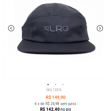
SKU 13974
R$ 149,90
6
x
de
R$ 24,98
sem juros
R$ 142,40
no
pix