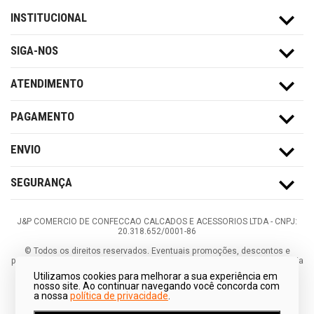
INSTITUCIONAL
SIGA-NOS
ATENDIMENTO
PAGAMENTO
ENVIO
SEGURANÇA
J&P COMERCIO DE CONFECCAO CALCADOS E ACESSORIOS LTDA -
CNPJ:
20.318.652/0001-86
©
Todos os direitos reservados.
Eventuais promoções, descontos e
prazos de pagamento expostos aqui são válidos apenas para compras via
internet. As fotos, textos e layout aqui veiculados são de propriedade da
Utilizamos cookies para melhorar a sua experiência em
Loja. É proibida a utilização total ou parcial sem nossa autorização.
nosso site. Ao continuar navegando você concorda com
a nossa
política de privacidade
.