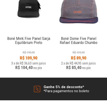
e
Boné Mvrk Five Panel Sarja
Boné Dome Five Panel
Equilibrium Preto
Rafael Eduardo Chumbo
R$
199,90
R$
139,90
R$
109,90
R$
89,90
3
x
de
R$ 36,63
sem juros
2
x
de
R$ 44,95
sem juros
R$ 104,40
R$ 85,40
no
pix
no
pix
Ganhe 5% de desconto*
*Para pagamentos no boleto