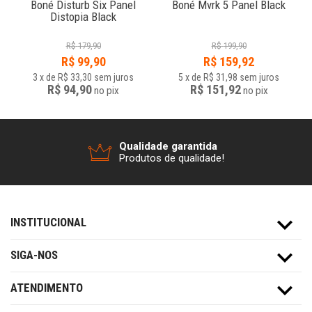
Boné Disturb Six Panel
Boné Mvrk 5 Panel Black
Distopia Black
R$
179,90
R$
199,90
R$
99,90
R$
159,92
3
x
de
R$ 33,30
sem juros
5
x
de
R$ 31,98
sem juros
R$ 94,90
R$ 151,92
no
pix
no
pix
Qualidade garantida
Produtos de qualidade!
INSTITUCIONAL
SIGA-NOS
ATENDIMENTO