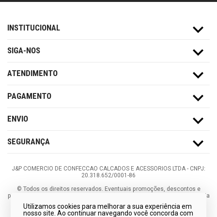
INSTITUCIONAL
SIGA-NOS
ATENDIMENTO
PAGAMENTO
ENVIO
SEGURANÇA
J&P COMERCIO DE CONFECCAO CALCADOS E ACESSORIOS LTDA -
CNPJ:
20.318.652/0001-86
©
Todos os direitos reservados.
Eventuais promoções, descontos e
prazos de pagamento expostos aqui são válidos apenas para compras via
internet. As fotos, textos e layout aqui veiculados são de propriedade da
Utilizamos cookies para melhorar a sua experiência em
Loja. É proibida a utilização total ou parcial sem nossa autorização.
nosso site. Ao continuar navegando você concorda com