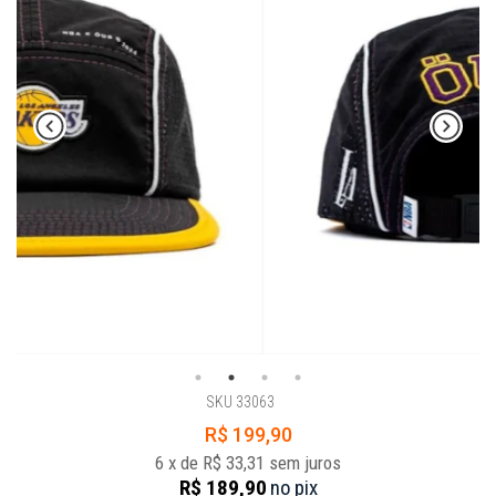
SKU 33063
R$ 199,90
6
x
de
R$ 33,31
sem juros
R$ 189,90
no
pix