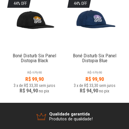
44% OFF
44% OFF
Boné Disturb Six Panel
Boné Disturb Six Panel
Distopia Black
Distopia Blue
R$
179,90
R$
179,90
R$
99,90
R$
99,90
3
x
de
R$ 33,30
sem juros
3
x
de
R$ 33,30
sem juros
R$ 94,90
R$ 94,90
no
pix
no
pix
Qualidade garantida
Produtos de qualidade!