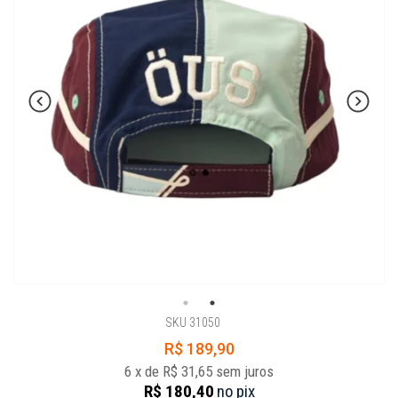
SKU 31050
R$ 189,90
6
x
de
R$ 31,65
sem juros
R$ 180,40
no
pix