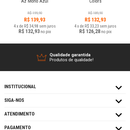
Az Mono Azul
Colors
R$
199,90
R$
189,90
R$
139,93
R$
132,93
4
x
de
R$ 34,98
sem juros
4
x
de
R$ 33,23
sem juros
R$ 132,93
R$ 126,28
no
pix
no
pix
Qualidade garantida
Produtos de qualidade!
INSTITUCIONAL
SIGA-NOS
ATENDIMENTO
PAGAMENTO