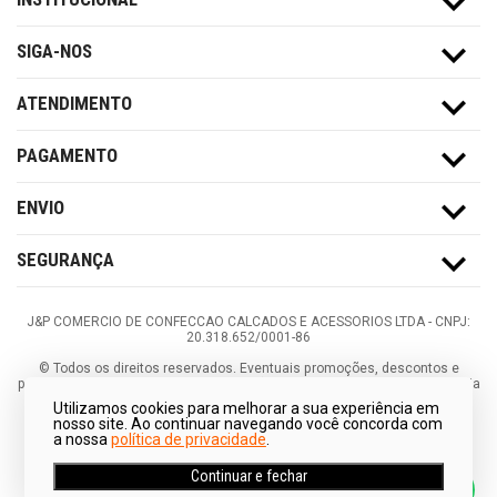
SIGA-NOS
ATENDIMENTO
PAGAMENTO
ENVIO
SEGURANÇA
J&P COMERCIO DE CONFECCAO CALCADOS E ACESSORIOS LTDA -
CNPJ:
20.318.652/0001-86
©
Todos os direitos reservados.
Eventuais promoções, descontos e
prazos de pagamento expostos aqui são válidos apenas para compras via
internet. As fotos, textos e layout aqui veiculados são de propriedade da
Utilizamos cookies para melhorar a sua experiência em
Loja. É proibida a utilização total ou parcial sem nossa autorização.
nosso site. Ao continuar navegando você concorda com
a nossa
política de privacidade
.
Continuar e fechar