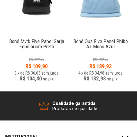
e
Boné Mvrk Five Panel Sarja
Boné Ous Five Panel Phibo
Equilibrium Preto
Az Mono Azul
R$
199,90
R$
199,90
R$
109,90
R$
139,93
3
x
de
R$ 36,63
sem juros
4
x
de
R$ 34,98
sem juros
R$ 104,40
R$ 132,93
no
pix
no
pix
Qualidade garantida
Produtos de qualidade!
INSTITUCIONAL