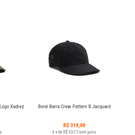
4
 Logo Xadrez
Boné Barra Crew Pattern B Jacquard
Boné
R$
319,00
s
6
x
de
R$ 53,17
sem juros