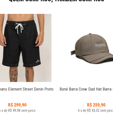
ans Element Street Denin Preto
Boné Barra Crew Dad Hat Barra
R$
299,90
R$
259,90
6
x
de
R$ 49,98
sem juros
6
x
de
R$ 43,32
sem juro