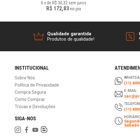
6
x
de
R$ 30,32
sem juros
R$ 172,83
no
pix
Qualidade garantida
Produtos de qualidade!
INSTITUCIONAL
ATENDIME
Sobre Nós
WHATSA
(11) 405
Política de Privacidade
E-MAIL
Compra Segura
sac@pri
Como Comprar
TELEFON
Trocas e Devoluções
(11) 405
HORÁRIO
SIGA-NOS
Segunda
Sábado 