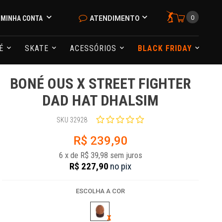
0
MINHA CONTA
ATENDIMENTO
NÉ
SKATE
ACESSÓRIOS
BLACK FRIDAY
BONÉ OUS X STREET FIGHTER
DAD HAT DHALSIM
SKU 32928
R$ 239,90
6
x
de
R$ 39,98
sem juros
R$ 227,90
no
pix
ESCOLHA A COR