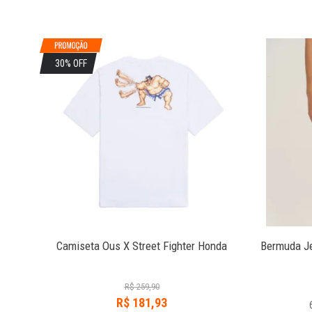
30% OFF
Azul
Camiseta Ous X Street Fighter Honda
Bermuda Je
R$
259,90
R$
181,93