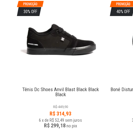
30% OFF
40% OFF
Tênis Dc Shoes Anvil Blast Black Black
Boné Distu
Black
R$
449,90
R$
314,93
6
x
de
R$ 52,49
sem juros
R$ 299,18
no
pix