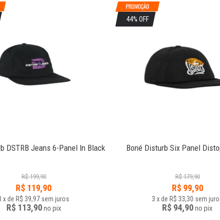
44% OFF
rb DSTRB Jeans 6-Panel In Black
Boné Disturb Six Panel Disto
R$
199,90
R$
179,90
R$
119,90
R$
99,90
3
x
de
R$ 39,97
sem juros
3
x
de
R$ 33,30
sem juro
R$ 113,90
R$ 94,90
no
pix
no
pix