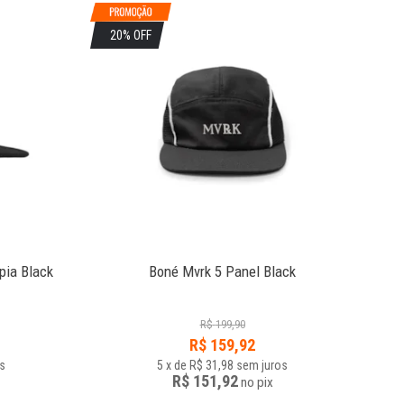
20% OFF
3
pia Black
Boné Mvrk 5 Panel Black
Bon
R$
199,90
R$
159,92
s
5
x
de
R$ 31,98
sem juros
R$ 151,92
no
pix