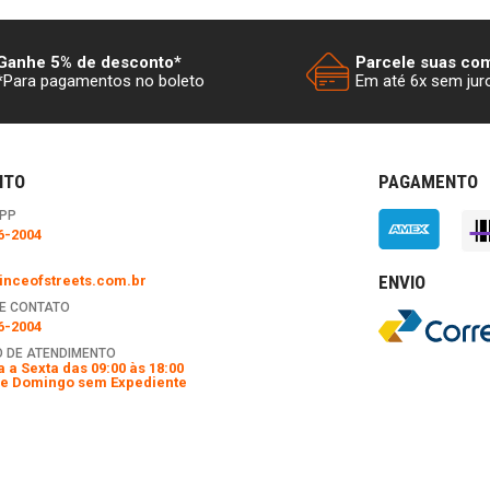
Ganhe 5% de desconto*
Parcele suas co
*Para pagamentos no boleto
Em até 6x sem jur
NTO
PAGAMENTO
PP
6-2004
ENVIO
nceofstreets.com.br
E CONTATO
6-2004
 DE ATENDIMENTO
 a Sexta das 09:00 às 18:00
e Domingo sem Expediente