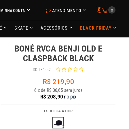
0
MINHA CONTA
ATENDIMENTO
NÉ
SKATE
ACESSÓRIOS
BLACK FRIDAY
BONÉ RVCA BENJI OLD E
CLASPBACK BLACK
SKU 34552
R$ 219,90
6
x
de
R$ 36,65
sem juros
R$ 208,90
no
pix
ESCOLHA A COR