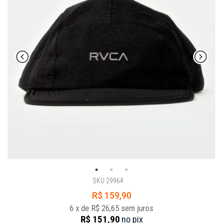
SKU 29964
R$ 159,90
6
x
de
R$ 26,65
sem juros
R$ 151,90
no
pix