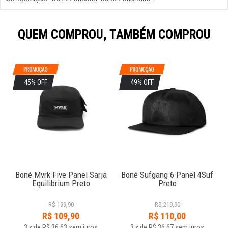
QUEM COMPROU, TAMBÉM COMPROU
45% OFF
49% OFF
Boné Mvrk Five Panel Sarja
Boné Sufgang 6 Panel 4Suf
Equilibrium Preto
Preto
R$
199,90
R$
219,90
R$
109,90
R$
110,00
3
x
de
R$ 36,63
sem juros
3
x
de
R$ 36,67
sem juros