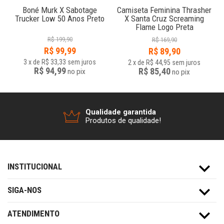
r
Boné Murk X Sabotage
Camiseta Feminina Thrasher
Trucker Low 50 Anos Preto
X Santa Cruz Screaming
Flame Logo Preta
R$
199,90
R$
169,90
R$
99,99
R$
89,90
3
x
de
R$ 33,33
sem juros
2
x
de
R$ 44,95
sem juros
R$ 94,99
R$ 85,40
no
pix
no
pix
Qualidade garantida
Produtos de qualidade!
INSTITUCIONAL
SIGA-NOS
ATENDIMENTO