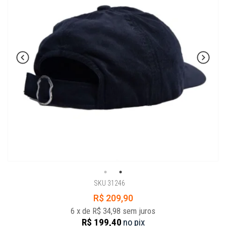
SKU 31246
R$ 209,90
6
x
de
R$ 34,98
sem juros
R$ 199,40
no
pix