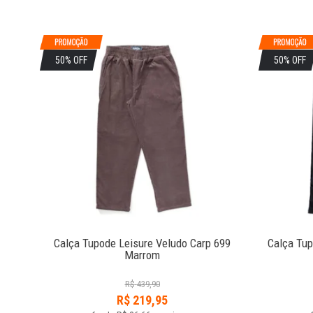
50% OFF
50% OFF
 In
Calça Tupode Leisure Veludo Carp 699
Calça Tup
Marrom
R$
439,90
R$
219,95