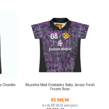
do Chumbo
Blusinha Mad Enlatados Baby Jersey Fresh
Boné
Frozen Roxo
R$
349,90
6
x
de
R$ 58,32
sem juros