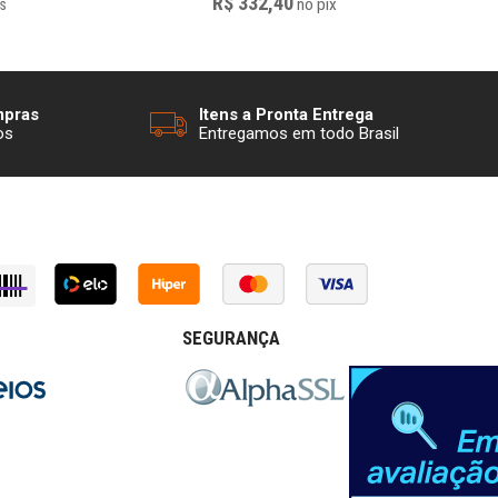
R$ 332,40
no
pix
s
mpras
Itens a Pronta Entrega
os
Entregamos em todo Brasil
SEGURANÇA