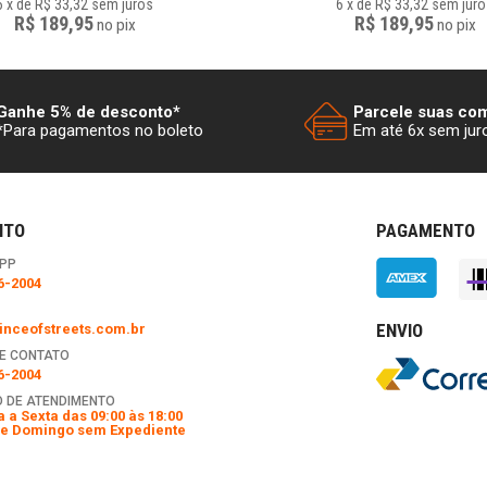
6
x
de
R$ 33,32
sem juros
6
x
de
R$ 33,32
sem juro
R$ 189,95
R$ 189,95
no
pix
no
pix
Ganhe 5% de desconto*
Parcele suas co
*Para pagamentos no boleto
Em até 6x sem jur
NTO
PAGAMENTO
PP
6-2004
ENVIO
nceofstreets.com.br
E CONTATO
6-2004
 DE ATENDIMENTO
 a Sexta das 09:00 às 18:00
e Domingo sem Expediente