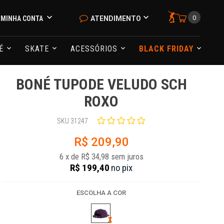
0
MINHA CONTA
ATENDIMENTO
NÉ
SKATE
ACESSÓRIOS
BLACK FRIDAY
BONÉ TUPODE VELUDO SCH
ROXO
SKU 31247
R$ 209,90
6
x
de
R$ 34,98
sem juros
R$ 199,40
no
pix
ESCOLHA A COR