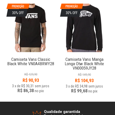
30% OFF
30% OFF
Camiseta Vans Classic
Camiseta Vans Manga
Black White VN0A4BRWY28
Longa Otw Black White
VN00059JY28
R$
129,90
R$
149,90
R$
90,93
R$
104,93
3
x
de
R$ 30,31
sem juros
3
x
de
R$ 34,98
sem juros
R$ 86,38
R$ 99,68
no
pix
no
pix
Qualidade garantida