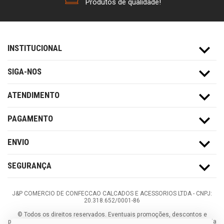
Produtos de qualidade!
INSTITUCIONAL
SIGA-NOS
ATENDIMENTO
PAGAMENTO
ENVIO
SEGURANÇA
J&P COMERCIO DE CONFECCAO CALCADOS E ACESSORIOS LTDA -
CNPJ:
20.318.652/0001-86
©
Todos os direitos reservados.
Eventuais promoções, descontos e
prazos de pagamento expostos aqui são válidos apenas para compras via