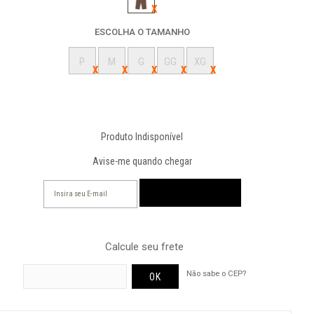
ESCOLHA O TAMANHO
P
M
G
GG
XG
Produto Indisponível
Avise-me quando chegar
Calcule seu frete
Não sabe o CEP?