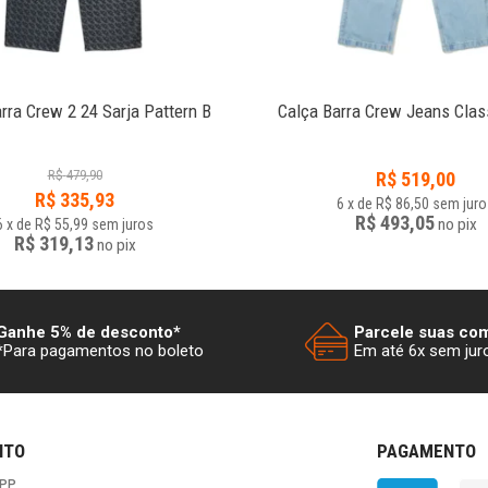
rra Crew 2 24 Sarja Pattern B
Calça Barra Crew Jeans Clas
R$
479,90
R$
519,00
R$
335,93
6
x
de
R$ 86,50
sem juro
R$ 493,05
no
pix
6
x
de
R$ 55,99
sem juros
R$ 319,13
no
pix
Ganhe 5% de desconto*
Parcele suas co
*Para pagamentos no boleto
Em até 6x sem jur
NTO
PAGAMENTO
PP