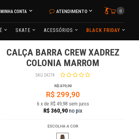
0
MINHA CONTA
ATENDIMENTO
NÉ
SKATE
ACESSÓRIOS
BLACK FRIDAY
CALÇA BARRA CREW XADREZ
COLONIA MARROM
SKU 24274
R$ 379,90
R$ 299,90
6
x
de
R$ 49,98
sem juros
R$ 360,90
no
pix
ESCOLHA A COR