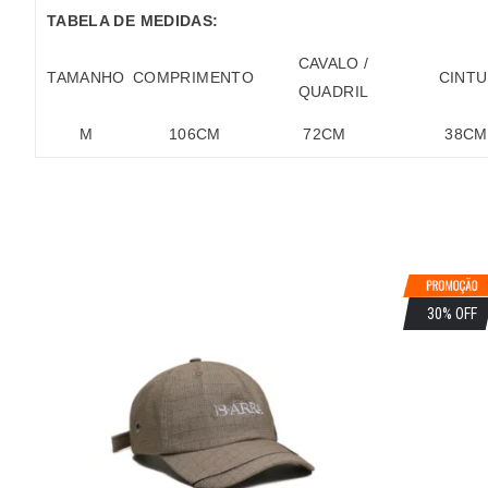
TABELA DE MEDIDAS:
CAVALO /
TAMANHO
COMPRIMENTO
CINT
QUADRIL
M
106
CM
72
CM
38
CM
30% OFF