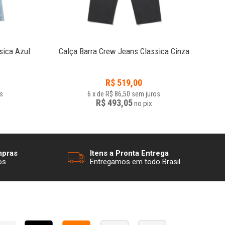
sica Azul
Calça Barra Crew Jeans Classica Cinza
Ca
R$
519,00
s
6
x
de
R$ 86,50
sem juros
R$ 493,05
no
pix
mpras
Itens a Pronta Entrega
os
Entregamos em todo Brasil