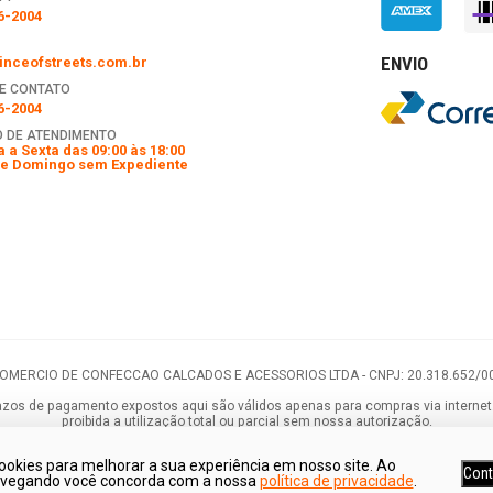
6-2004
ENVIO
nceofstreets.com.br
E CONTATO
6-2004
 DE ATENDIMENTO
 a Sexta das 09:00 às 18:00
e Domingo sem Expediente
COMERCIO DE CONFECCAO CALCADOS E ACESSORIOS LTDA -
CNPJ: 20.318.652/0
os de pagamento expostos aqui são válidos apenas para compras via internet. As
proibida a utilização total ou parcial sem nossa autorização.
ookies para melhorar a sua experiência em nosso site. Ao
Cont
avegando você concorda com a nossa
política de privacidade
.