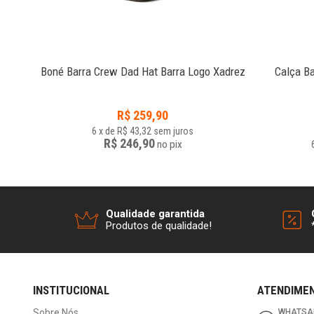
699
Boné Barra Crew Dad Hat Barra Logo Xadrez
Calça Ba
R$
259,90
6
x
de
R$ 43,32
sem juros
R$ 246,90
no
pix
Qualidade garantida
Produtos de qualidade!
INSTITUCIONAL
ATENDIME
Sobre Nós
WHATSA