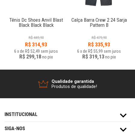
Tênis Dc Shoes Anvil Blast
Calça Barra Crew 2 24 Sarja
Black Black Black
Pattern B
R$
449,90
R$
479,90
R$
314,93
R$
335,93
6
x
de
R$ 52,49
sem juros
6
x
de
R$ 55,99
sem juros
R$ 299,18
R$ 319,13
no
pix
no
pix
Qualidade garantida
Produtos de qualidade!
INSTITUCIONAL
SIGA-NOS