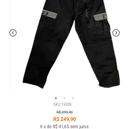
SKU 19308
R$ 299,90
R$ 249,90
6
x
de
R$ 41,65
sem juros