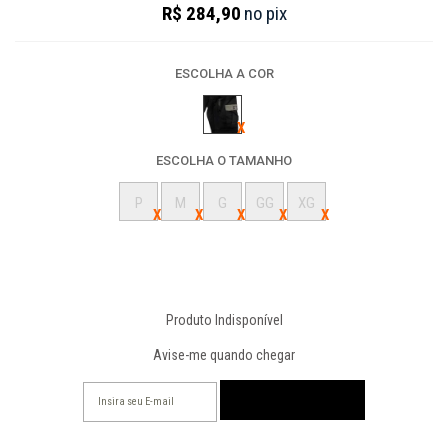
R$ 284,90
no
pix
ESCOLHA A COR
ESCOLHA O TAMANHO
P
M
G
GG
XG
Produto Indisponível
Avise-me quando chegar