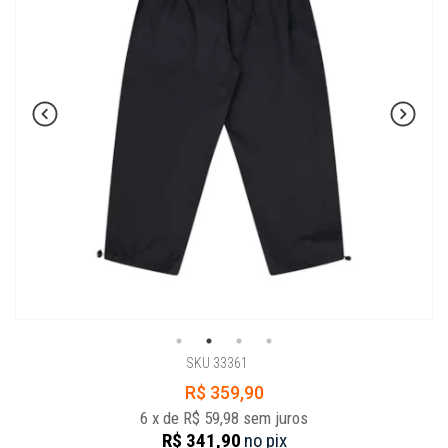
SKU 33361
R$ 359,90
6
x
de
R$ 59,98
sem juros
R$ 341,90
no
pix