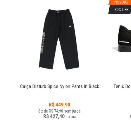
30% OFF
Calça Disturb Spice Nylon Pants In Black
Tênis Dc
R$
449,90
6
x
de
R$ 74,98
sem juros
R$ 427,40
no
pix