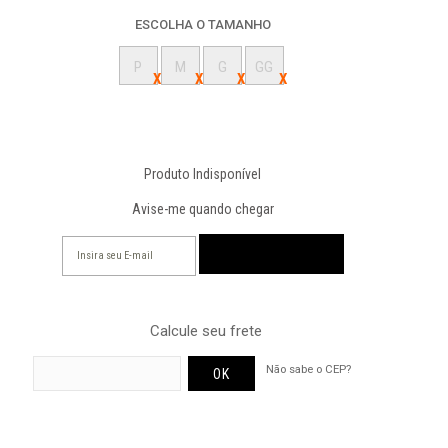
ESCOLHA O TAMANHO
P
M
G
GG
Produto Indisponível
Avise-me quando chegar
Calcule seu frete
Não sabe o CEP?