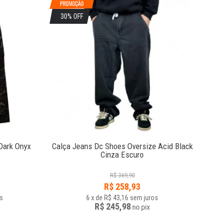
30% OFF
4
Dark Onyx
Calça Jeans Dc Shoes Oversize Acid Black
Cinza Escuro
R$
369,90
R$
258,93
s
6
x
de
R$ 43,16
sem juros
R$ 245,98
no
pix