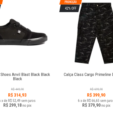
42% OFF
 Shoes Anvil Blast Black Black
Calça Class Cargo Primeline 
Black
R$
449,90
R$
699,90
R$
314,93
R$
399,90
6
x
de
R$ 52,49
sem juros
6
x
de
R$ 66,65
sem juro
R$ 299,18
R$ 379,90
no
pix
no
pix