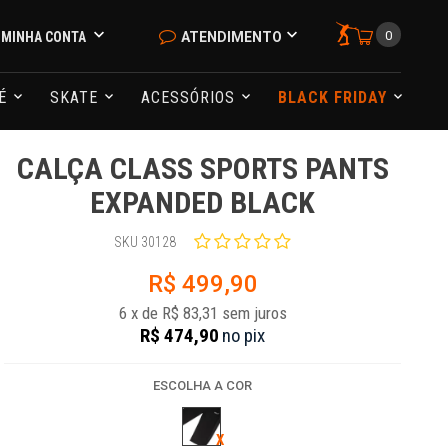
0
MINHA CONTA
ATENDIMENTO
NÉ
SKATE
ACESSÓRIOS
BLACK FRIDAY
CALÇA CLASS SPORTS PANTS
EXPANDED BLACK
SKU 30128
R$ 499,90
6
x
de
R$ 83,31
sem juros
R$ 474,90
no
pix
ESCOLHA A COR