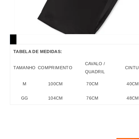
TABELA DE MEDIDAS:
CAVALO /
TAMANHO
COMPRIMENTO
CINT
QUADRIL
M
100
CM
70
CM
40
CM
GG
104
CM
76
CM
48
CM