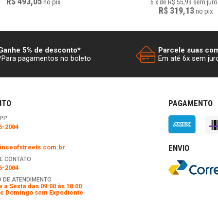
R$ 493,05
no
pix
6
x
de
R$ 55,99
sem juro
R$ 319,13
no
pix
Ganhe 5% de desconto*
Parcele suas co
*Para pagamentos no boleto
Em até 6x sem jur
NTO
PAGAMENTO
PP
6-2004
ENVIO
nceofstreets.com.br
E CONTATO
6-2004
 DE ATENDIMENTO
 a Sexta das 09:00 às 18:00
e Domingo sem Expediente