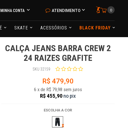
0
MINHA CONTA
ATENDIMENTO
NÉ
SKATE
ACESSÓRIOS
BLACK FRIDAY
CALÇA JEANS BARRA CREW 2
24 RAIZES GRAFITE
SKU 32159
R$ 479,90
6
x
de
R$ 79,98
sem juros
R$ 455,90
no
pix
ESCOLHA A COR