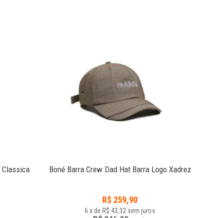
3
 Classica
Boné Barra Crew Dad Hat Barra Logo Xadrez
C
R$
259,90
6
x
de
R$ 43,32
sem juros