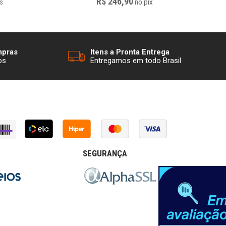
R$ 246,90
no
pix
s
mpras
Itens a Pronta Entrega
os
Entregamos em todo Brasil
SEGURANÇA