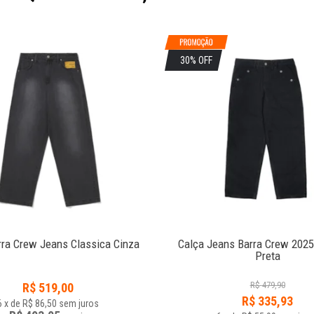
30% OFF
rra Crew Jeans Classica Cinza
Calça Jeans Barra Crew 2025
Preta
R$
479,90
R$
519,00
R$
335,93
6
x
de
R$ 86,50
sem juros