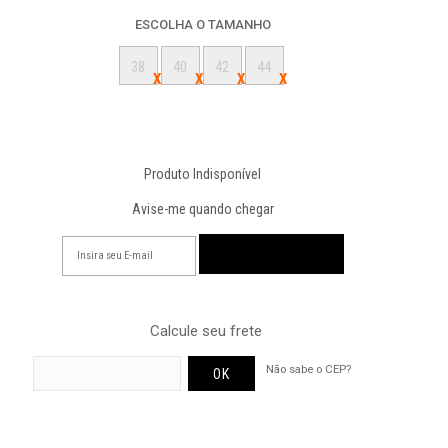
ESCOLHA O TAMANHO
38
40
42
44
Produto Indisponível
Avise-me quando chegar
Calcule seu frete
Não sabe o CEP?