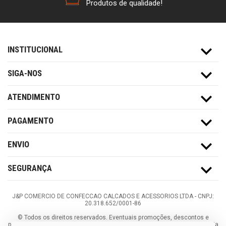
Produtos de qualidade!
INSTITUCIONAL
SIGA-NOS
ATENDIMENTO
PAGAMENTO
ENVIO
SEGURANÇA
J&P COMERCIO DE CONFECCAO CALCADOS E ACESSORIOS LTDA -
CNPJ:
20.318.652/0001-86
©
Todos os direitos reservados.
Eventuais promoções, descontos e
prazos de pagamento expostos aqui são válidos apenas para compras via