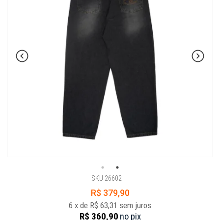
SKU 26602
R$ 379,90
6
x
de
R$ 63,31
sem juros
R$ 360,90
no
pix