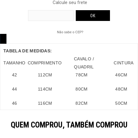
Calcule seu frete
Não sabe o CEP?
TABELA DE MEDIDAS:
CAVALO /
TAMANHO
COMPRIMENTO
CINTURA
QUADRIL
42
112
CM
78
CM
46
CM
44
114
CM
80
CM
48
CM
46
116
CM
82
CM
50
CM
QUEM COMPROU, TAMBÉM COMPROU