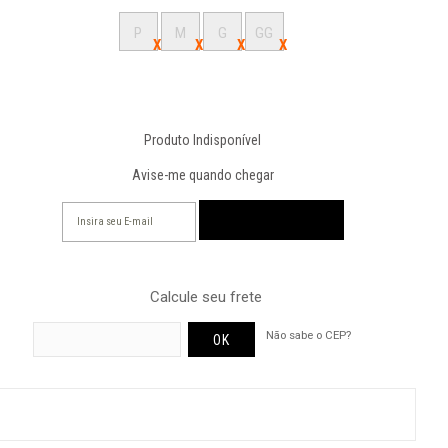
P
M
G
GG
Produto Indisponível
Avise-me quando chegar
Calcule seu frete
Não sabe o CEP?