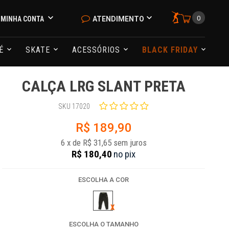
0
MINHA CONTA
ATENDIMENTO
NÉ
SKATE
ACESSÓRIOS
BLACK FRIDAY
CALÇA LRG SLANT PRETA
SKU 17020
R$ 189,90
6
x
de
R$ 31,65
sem juros
R$ 180,40
no
pix
ESCOLHA A COR
ESCOLHA O TAMANHO