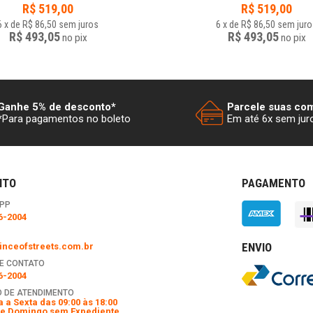
R$
519,00
R$
519,00
6
x
de
R$ 86,50
sem juros
6
x
de
R$ 86,50
sem juro
R$ 493,05
R$ 493,05
no
pix
no
pix
Ganhe 5% de desconto*
Parcele suas co
*Para pagamentos no boleto
Em até 6x sem jur
NTO
PAGAMENTO
PP
6-2004
ENVIO
nceofstreets.com.br
E CONTATO
6-2004
 DE ATENDIMENTO
 a Sexta das 09:00 às 18:00
e Domingo sem Expediente