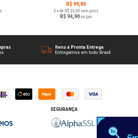
R$
99,90
s
3
x
de
R$ 33,30
sem juros
R$ 94,90
no
pix
mpras
Itens a Pronta Entrega
os
Entregamos em todo Brasil
SEGURANÇA