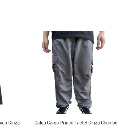
4
sica Cinza
Calça Cargo Prince Tactel Cinza Chumbo
Ca