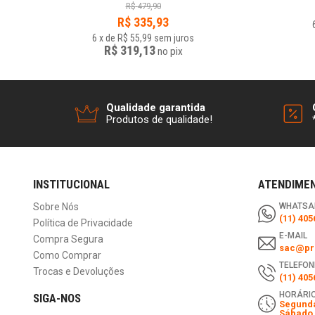
R$
479,90
R$
335,93
6
x
de
R$ 55,99
sem juros
R$ 319,13
no
pix
Qualidade garantida
Produtos de qualidade!
INSTITUCIONAL
ATENDIME
Sobre Nós
WHATSA
(11) 405
Política de Privacidade
E-MAIL
Compra Segura
sac@pri
Como Comprar
TELEFON
Trocas e Devoluções
(11) 405
HORÁRIO
SIGA-NOS
Segunda
Sábado 