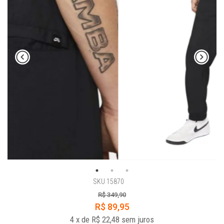
SKU 15870
R$ 349,90
R$ 89,95
4
x
de
R$ 22,48
sem juros