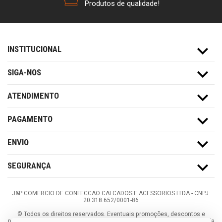
Produtos de qualidade!
INSTITUCIONAL
SIGA-NOS
ATENDIMENTO
PAGAMENTO
ENVIO
SEGURANÇA
J&P COMERCIO DE CONFECCAO CALCADOS E ACESSORIOS LTDA -
CNPJ:
20.318.652/0001-86
©
Todos os direitos reservados.
Eventuais promoções, descontos e
prazos de pagamento expostos aqui são válidos apenas para compras via