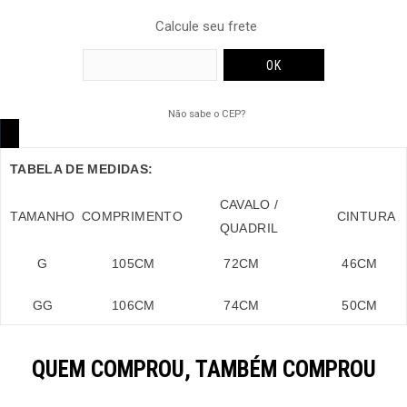
Calcule seu frete
Não sabe o CEP?
TABELA DE MEDIDAS:
CAVALO /
TAMANHO
COMPRIMENTO
CINTURA
QUADRIL
G
105
CM
72
CM
46
CM
GG
106
CM
74
CM
50
CM
QUEM COMPROU, TAMBÉM COMPROU