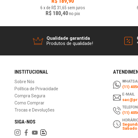
R$
189,90
6
x
de
R$ 31,65
sem juros
R$ 180,40
no
pix
Qualidade garantida
Produtos de qualidade!
INSTITUCIONAL
ATENDIME
Sobre Nós
WHATSA
(11) 405
Política de Privacidade
E-MAIL
Compra Segura
sac@pri
Como Comprar
TELEFON
Trocas e Devoluções
(11) 405
HORÁRIO
SIGA-NOS
Segunda
Sábado 