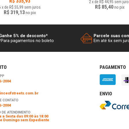
R$
335,93
2
x
de
R$ 44,95
sem juro
R$ 85,40
no
pix
6
x
de
R$ 55,99
sem juros
R$ 319,13
no
pix
Ganhe 5% de desconto*
Parcele suas co
*Para pagamentos no boleto
Em até 6x sem jur
NTO
PAGAMENTO
PP
6-2004
ENVIO
nceofstreets.com.br
E CONTATO
6-2004
 DE ATENDIMENTO
 a Sexta das 09:00 às 18:00
e Domingo sem Expediente