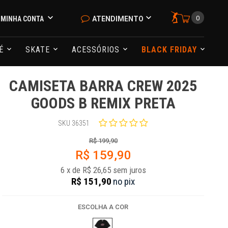
0
MINHA CONTA
ATENDIMENTO
NÉ
SKATE
ACESSÓRIOS
BLACK FRIDAY
CAMISETA BARRA CREW 2025
GOODS B REMIX PRETA
SKU 36351
R$ 199,90
R$ 159,90
6
x
de
R$ 26,65
sem juros
R$ 151,90
no
pix
ESCOLHA A COR