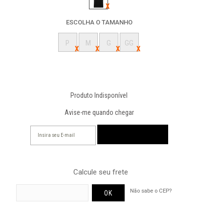
ESCOLHA O TAMANHO
P
M
G
GG
Produto Indisponível
Avise-me quando chegar
Calcule seu frete
Não sabe o CEP?