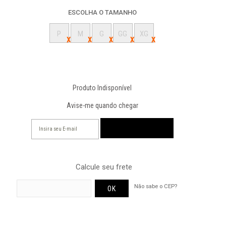
ESCOLHA O TAMANHO
P
M
G
GG
XG
Produto Indisponível
Avise-me quando chegar
Calcule seu frete
Não sabe o CEP?