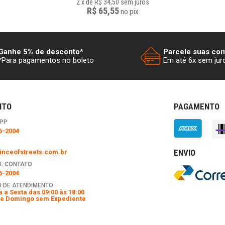
2
x
de
R$ 34,50
sem juros
R$ 65,55
no
pix
Ganhe 5% de desconto*
Parcele suas co
*Para pagamentos no boleto
Em até 6x sem jur
NTO
PAGAMENTO
PP
6-2004
ENVIO
nceofstreets.com.br
E CONTATO
6-2004
 DE ATENDIMENTO
 a Sexta das 09:00 às 18:00
e Domingo sem Expediente