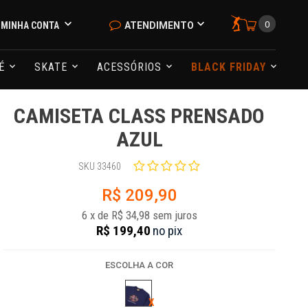
0
MINHA CONTA
ATENDIMENTO
NÉ
SKATE
ACESSÓRIOS
BLACK FRIDAY
CAMISETA CLASS PRENSADO
AZUL
SKU 33460
R$ 209,90
6
x
de
R$ 34,98
sem juros
R$ 199,40
no
pix
ESCOLHA A COR