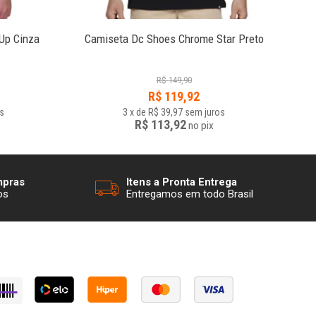
Up Cinza
Camiseta Dc Shoes Chrome Star Preto
Ca
R$
149,90
R$
119,92
s
3
x
de
R$ 39,97
sem juros
R$ 113,92
no
pix
mpras
Itens a Pronta Entrega
os
Entregamos em todo Brasil