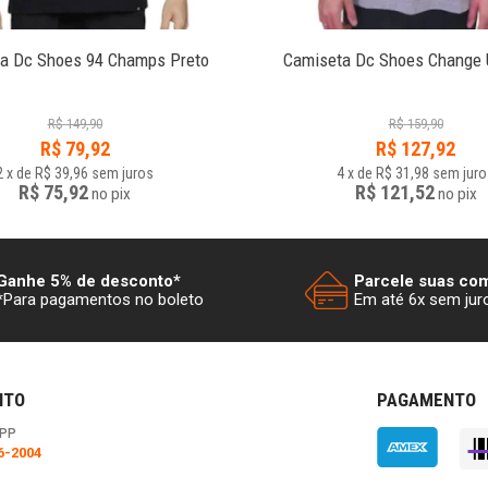
a Dc Shoes 94 Champs Preto
Camiseta Dc Shoes Change 
R$
149,90
R$
159,90
R$
79,92
R$
127,92
2
x
de
R$ 39,96
sem juros
4
x
de
R$ 31,98
sem juro
R$ 75,92
R$ 121,52
no
pix
no
pix
Ganhe 5% de desconto*
Parcele suas co
*Para pagamentos no boleto
Em até 6x sem jur
NTO
PAGAMENTO
PP
6-2004