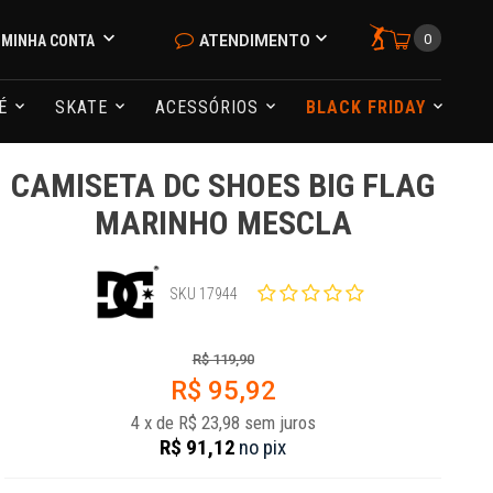
0
MINHA CONTA
ATENDIMENTO
NÉ
SKATE
ACESSÓRIOS
BLACK FRIDAY
CAMISETA DC SHOES BIG FLAG
MARINHO MESCLA
SKU 17944
R$ 119,90
R$ 95,92
4
x
de
R$ 23,98
sem juros
R$ 91,12
no
pix