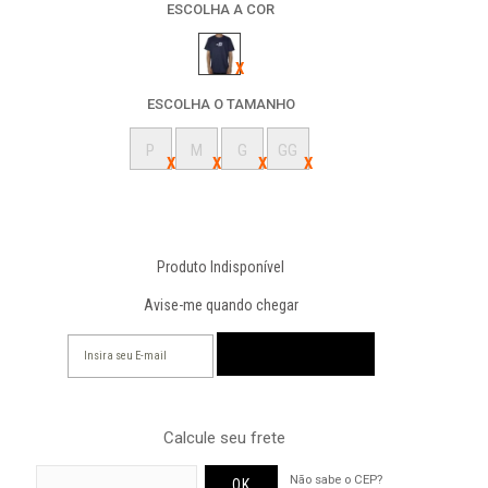
ESCOLHA A COR
ESCOLHA O TAMANHO
P
M
G
GG
Produto Indisponível
Avise-me quando chegar
Calcule seu frete
Não sabe o CEP?