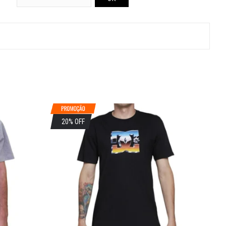
20% OFF
2