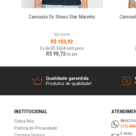
ho
Camiseta Dc Shoes Star Marinho
Camiset
R$
129,90
R$
103,92
3
x
de
R$ 34,64
sem juros
R$ 98,72
no
pix
Qualidade garantida
Produtos de qualidade!
INSTITUCIONAL
ATENDIME
Sobre Nós
WHATSA
(11) 405
Política de Privacidade
E-MAIL
Compra Segura