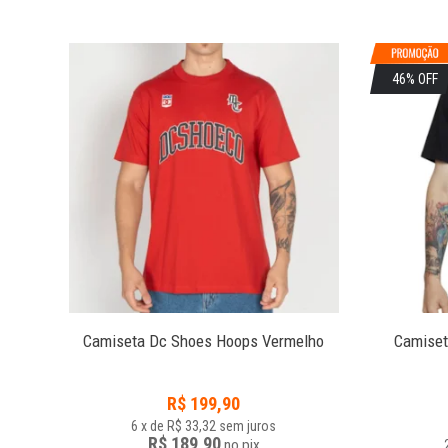
46% OFF
Preto
Camiseta Dc Shoes Hoops Vermelho
Camiset
R$
199,90
6
x
de
R$ 33,32
sem juros
R$ 189,90
no
pix