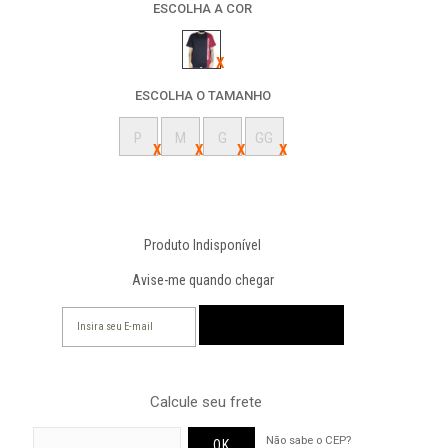
ESCOLHA A COR
ESCOLHA O TAMANHO
P
M
G
GG
Produto Indisponível
Avise-me quando chegar
Calcule seu frete
Não sabe o CEP?