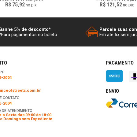
R$ 75,92
R$ 121,52
no
pix
no
pix
Ganhe 5% de desconto*
Parcele suas co
*Para pagamentos no boleto
Em até 6x sem jur
NTO
PAGAMENTO
PP
6-2004
ENVIO
nceofstreets.com.br
E CONTATO
6-2004
 DE ATENDIMENTO
 a Sexta das 09:00 às 18:00
e Domingo sem Expediente