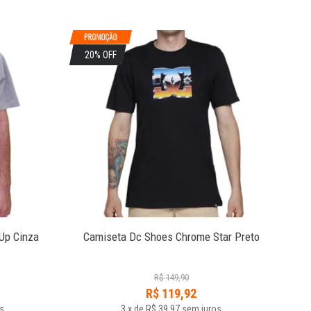
20% OFF
2
Up Cinza
Camiseta Dc Shoes Chrome Star Preto
Ca
R$
149,90
R$
119,92
s
3
x
de
R$ 39,97
sem juros