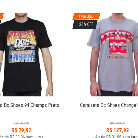
20% OFF
a Dc Shoes 94 Champs Preto
Camiseta Dc Shoes Change 
R$
149,90
R$
159,90
R$
79,92
R$
127,92
2
x
de
R$ 39,96
sem juros
4
x
de
R$ 31,98
sem juro