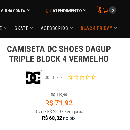
0
MINHA CONTA
ATENDIMENTO
NÉ
SKATE
ACESSÓRIOS
BLACK FRIDAY
CAMISETA DC SHOES DAGUP
TRIPLE BLOCK 4 VERMELHO
SKU 10709
R$ 119,90
R$ 71,92
3
x
de
R$ 23,97
sem juros
R$ 68,32
no
pix