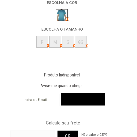
ESCOLHA A COR
ESCOLHA O TAMANHO
P
M
G
GG
Produto Indisponível
Avise-me quando chegar
Calcule seu frete
Não sabe o CEP?