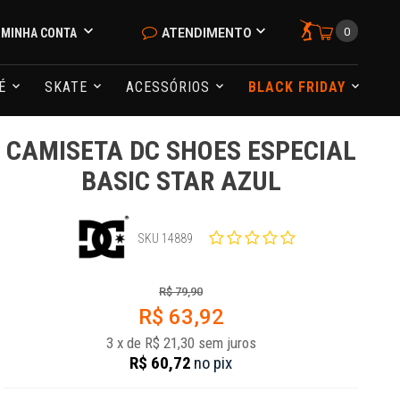
0
MINHA CONTA
ATENDIMENTO
NÉ
SKATE
ACESSÓRIOS
BLACK FRIDAY
CAMISETA DC SHOES ESPECIAL
BASIC STAR AZUL
SKU 14889
R$ 79,90
R$ 63,92
3
x
de
R$ 21,30
sem juros
R$ 60,72
no
pix