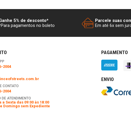
Ganhe 5% de desconto*
Parcele suas co
*Para pagamentos no boleto
Em até 6x sem jur
NTO
PAGAMENTO
PP
6-2004
ENVIO
nceofstreets.com.br
E CONTATO
6-2004
 DE ATENDIMENTO
 a Sexta das 09:00 às 18:00
e Domingo sem Expediente