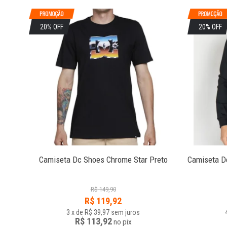
20% OFF
20% OFF
Camiseta Dc Shoes Chrome Star Preto
Camiseta D
R$
149,90
R$
119,92
3
x
de
R$ 39,97
sem juros
R$ 113,92
no
pix