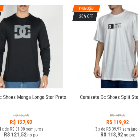
20% OFF
c Shoes Manga Longa Star Preto
Camiseta Dc Shoes Split Sta
R$
159,90
R$
149,90
R$
127,92
R$
119,92
4
x
de
R$ 31,98
sem juros
3
x
de
R$ 39,97
sem juro
R$ 121,52
R$ 113,92
no
pix
no
pix