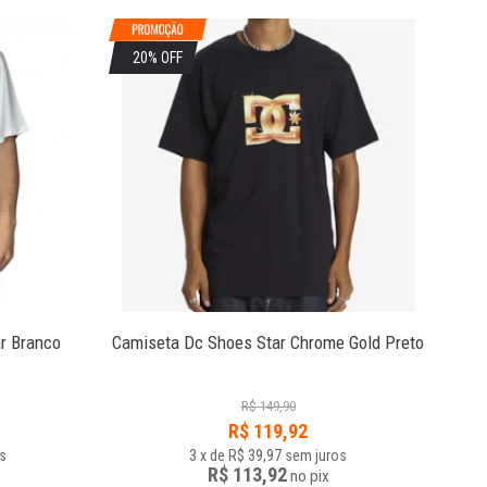
20% OFF
2
r Branco
Camiseta Dc Shoes Star Chrome Gold Preto
R$
149,90
R$
119,92
s
3
x
de
R$ 39,97
sem juros
R$ 113,92
no
pix