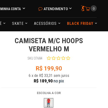
0
MINHA CONTA
ATENDIMENTO
NÉ
SKATE
ACESSÓRIOS
BLACK FRIDAY
CAMISETA M/C HOOPS
VERMELHO M
SKU 37684
R$ 199,90
6
x
de
R$ 33,31
sem juros
R$ 189,90
no
pix
ESCOLHA A COR