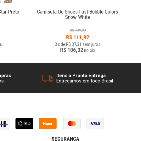
tar Preto
Camiseta Dc Shoes Fast Bubble Colors
Snow White
R$
139,90
R$
111,92
s
3
x
de
R$ 37,31
sem juros
R$ 106,32
no
pix
mpras
Itens a Pronta Entrega
os
Entregamos em todo Brasil
SEGURANÇA