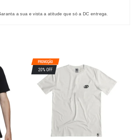
Garanta a sua e vista a atitude que só a DC entrega.
20% OFF
2