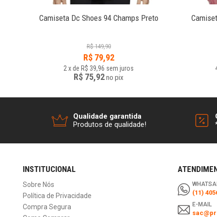
 Preto
Camiseta Dc Shoes 94 Champs Preto
Camiset
R$
149,90
R$
79,92
2
x
de
R$ 39,96
sem juros
R$ 75,92
no
pix
Qualidade garantida
Produtos de qualidade!
INSTITUCIONAL
ATENDIME
Sobre Nós
WHATSA
(11) 405
Política de Privacidade
E-MAIL
Compra Segura
sac@pri