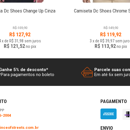
a Dc Shoes Change Up Cinza
Camiseta Dc Shoes Chrome S
R$
159,90
R$
149,90
R$
127,92
R$
119,92
4
x
de
R$ 31,98
sem juros
3
x
de
R$ 39,97
sem juro
R$ 121,52
R$ 113,92
no
pix
no
pix
Ganhe 5% de desconto*
Parcele suas co
*Para pagamentos no boleto
Em até 6x sem jur
NTO
PAGAMENTO
PP
6-2004
ENVIO
nceofstreets.com.br