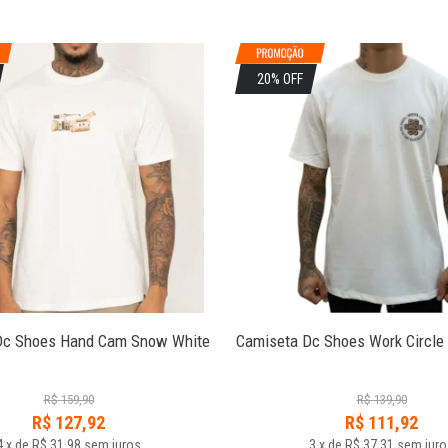
20% OFF
Dc Shoes Hand Cam Snow White
Camiseta Dc Shoes Work Circle
R$
159,90
R$
139,90
R$
127,92
R$
111,92
4
x
de
R$ 31,98
sem juros
3
x
de
R$ 37,31
sem juro