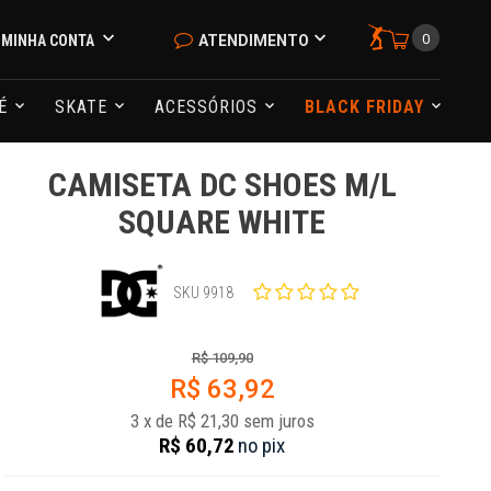
0
MINHA CONTA
ATENDIMENTO
NÉ
SKATE
ACESSÓRIOS
BLACK FRIDAY
CAMISETA DC SHOES M/L
SQUARE WHITE
SKU 9918
R$ 109,90
R$ 63,92
3
x
de
R$ 21,30
sem juros
R$ 60,72
no
pix