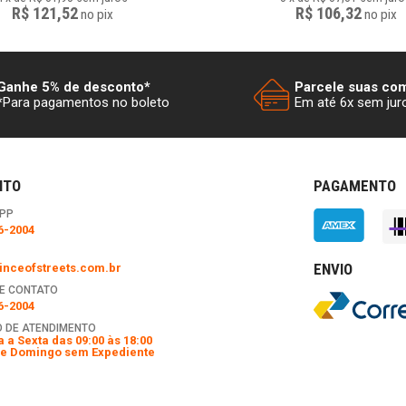
R$ 121,52
R$ 106,32
no
pix
no
pix
Ganhe 5% de desconto*
Parcele suas co
*Para pagamentos no boleto
Em até 6x sem jur
NTO
PAGAMENTO
PP
6-2004
ENVIO
nceofstreets.com.br
E CONTATO
6-2004
 DE ATENDIMENTO
 a Sexta das 09:00 às 18:00
e Domingo sem Expediente