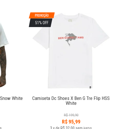
51% OFF
3
 Snow White
Camiseta Dc Shoes X Ben G Tre Flip HSS
Tê
White
R$
199,90
R$
95,99
s
3
x
de
R$ 32,00
sem juros