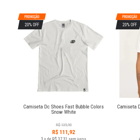
20% OFF
20% OFF
Camiseta Dc Shoes Fast Bubble Colors
Camiseta 
Snow White
R$
139,90
R$
111,92
3
x
de
R$ 37,31
sem juros