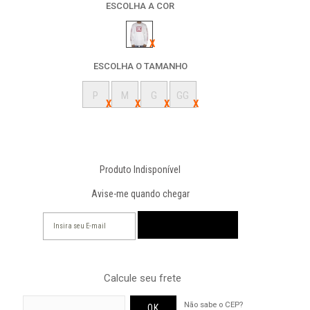
ESCOLHA A COR
ESCOLHA O TAMANHO
P
M
G
GG
Produto Indisponível
Avise-me quando chegar
Calcule seu frete
Não sabe o CEP?