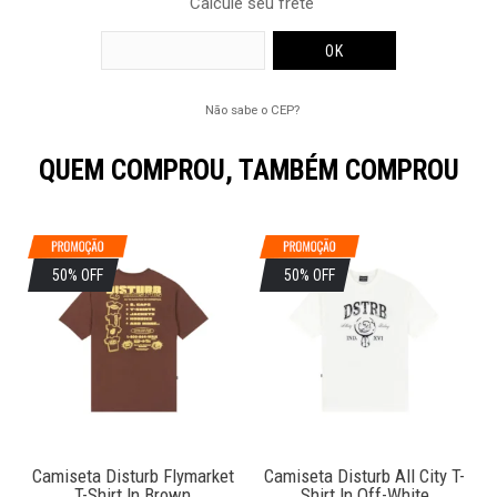
Calcule seu frete
Não sabe o CEP?
QUEM COMPROU, TAMBÉM COMPROU
50% OFF
50% OFF
Camiseta Disturb Flymarket
Camiseta Disturb All City T-
T-Shirt In Brown
Shirt In Off-White