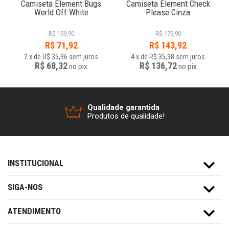
Camiseta Element Bugs
Camiseta Element Check
World Off White
Please Cinza
R$
159,90
R$
179,90
R$
71,92
R$
143,92
2
x
de
R$ 35,96
sem juros
4
x
de
R$ 35,98
sem juros
R$ 68,32
R$ 136,72
no
pix
no
pix
Qualidade garantida
Produtos de qualidade!
INSTITUCIONAL
SIGA-NOS
ATENDIMENTO