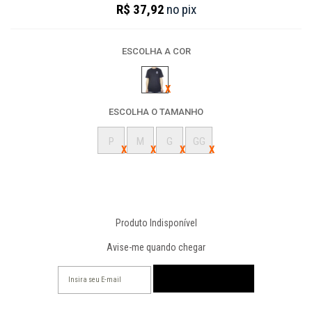
R$ 37,92
no
pix
ESCOLHA A COR
ESCOLHA O TAMANHO
P
M
G
GG
Produto Indisponível
Avise-me quando chegar