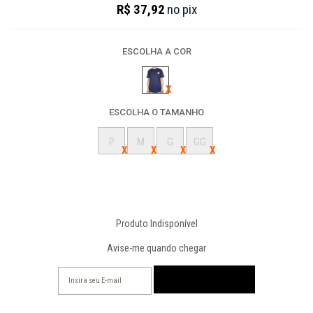
R$ 37,92
no
pix
ESCOLHA A COR
ESCOLHA O TAMANHO
P
M
G
GG
Produto Indisponível
Avise-me quando chegar