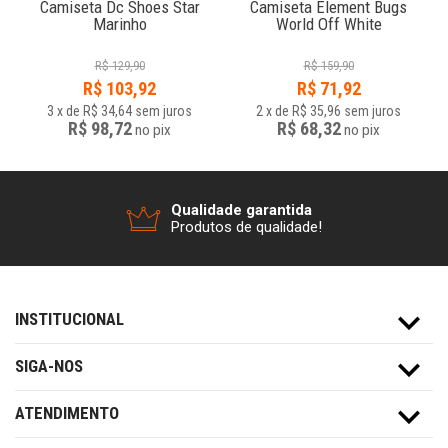
Camiseta Dc Shoes Star
Camiseta Element Bugs
Marinho
World Off White
R$
129,90
R$
159,90
R$
103,92
R$
71,92
3
x
de
R$ 34,64
sem juros
2
x
de
R$ 35,96
sem juros
R$ 98,72
R$ 68,32
no
pix
no
pix
Qualidade garantida
Produtos de qualidade!
INSTITUCIONAL
SIGA-NOS
ATENDIMENTO