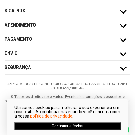
SIGA-NOS
ATENDIMENTO
PAGAMENTO
ENVIO
SEGURANÇA
J&P COMERCIO DE CONFECCAO CALCADOS E ACESSORIOS LTDA -
CNPJ:
20.318.652/0001-86
©
Todos os direitos reservados.
Eventuais promoções, descontos e
prazos de pagamento expostos aqui são válidos apenas para compras via
internet. As fotos, textos e layout aqui veiculados são de propriedade da
Utilizamos cookies para melhorar a sua experiência em
Loja. É proibida a utilização total ou parcial sem nossa autorização.
nosso site. Ao continuar navegando você concorda com
a nossa
política de privacidade
.
Continuar e fechar