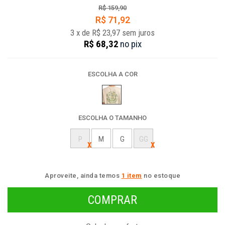
R$ 159,90
R$ 71,92
3
x
de
R$ 23,97
sem juros
R$ 68,32
no
pix
ESCOLHA A COR
ESCOLHA O TAMANHO
P
M
G
GG
Aproveite, ainda temos
1 item
no estoque