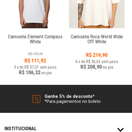
e
Camiseta Element Compass
Camiseta Rvca World Wide
White
Off White
R$
139,90
R$
219,90
R$
111,92
6
x
de
R$ 36,65
sem juros
R$ 208,90
no
pix
3
x
de
R$ 37,31
sem juros
R$ 106,32
no
pix
Ganhe 5% de desconto*
*Para pagamentos no boleto
INSTITUCIONAL