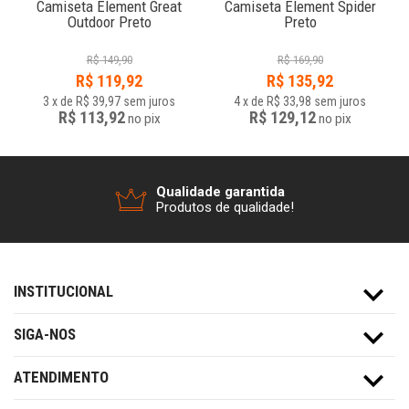
Camiseta Element Great
Camiseta Element Spider
Outdoor Preto
Preto
R$
149,90
R$
169,90
R$
119,92
R$
135,92
3
x
de
R$ 39,97
sem juros
4
x
de
R$ 33,98
sem juros
R$ 113,92
R$ 129,12
no
pix
no
pix
Qualidade garantida
Produtos de qualidade!
INSTITUCIONAL
SIGA-NOS
ATENDIMENTO