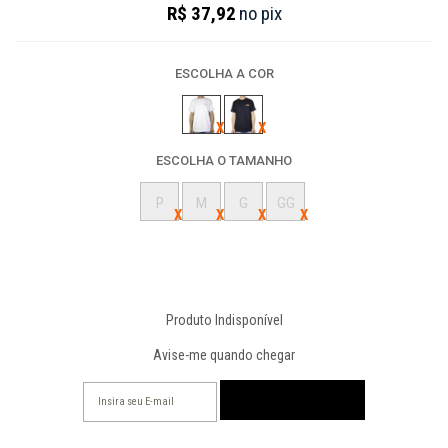
R$ 37,92
no
pix
ESCOLHA A COR
ESCOLHA O TAMANHO
P
M
G
GG
Produto Indisponível
Avise-me quando chegar