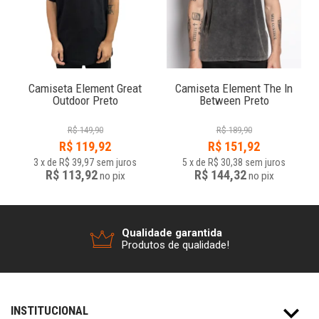
Camiseta Element Great
Camiseta Element The In
Outdoor Preto
Between Preto
R$
149,90
R$
189,90
R$
119,92
R$
151,92
3
x
de
R$ 39,97
sem juros
5
x
de
R$ 30,38
sem juros
R$ 113,92
R$ 144,32
no
pix
no
pix
Qualidade garantida
Produtos de qualidade!
INSTITUCIONAL