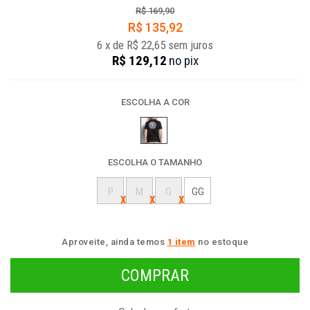
R$ 169,90
R$ 135,92
6
x
de
R$ 22,65
sem juros
R$ 129,12
no
pix
ESCOLHA A COR
ESCOLHA O TAMANHO
P
M
G
GG
Aproveite, ainda temos
1 item
no estoque