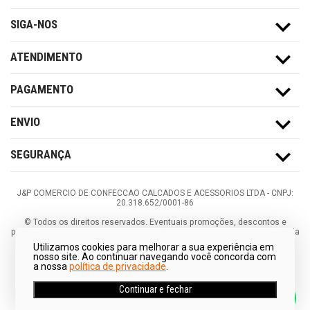
SIGA-NOS
ATENDIMENTO
PAGAMENTO
ENVIO
SEGURANÇA
J&P COMERCIO DE CONFECCAO CALCADOS E ACESSORIOS LTDA -
CNPJ:
20.318.652/0001-86
©
Todos os direitos reservados.
Eventuais promoções, descontos e
prazos de pagamento expostos aqui são válidos apenas para compras via
internet. As fotos, textos e layout aqui veiculados são de propriedade da
Utilizamos cookies para melhorar a sua experiência em
Loja. É proibida a utilização total ou parcial sem nossa autorização.
nosso site. Ao continuar navegando você concorda com
a nossa
política de privacidade
.
Continuar e fechar