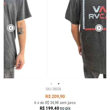
SKU 38558
R$ 209,90
6
x
de
R$ 34,98
sem juros
R$ 199,40
no
pix