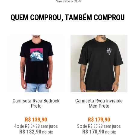
Não sabe o CEP?
QUEM COMPROU, TAMBÉM COMPROU
Camiseta Rvca Bedrock
Camiseta Rvca Invisible
Preto
Men Preto
R$
139,90
R$
179,90
4
x
de
R$ 34,98
sem juros
5
x
de
R$ 35,98
sem juros
R$ 132,90
R$ 170,90
no
pix
no
pix