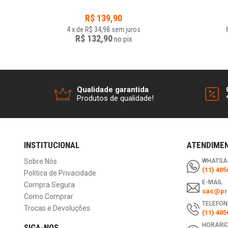
R$
139,90
4
x
de
R$ 34,98
sem juros
R$ 132,90
no
pix
Qualidade garantida
Produtos de qualidade!
INSTITUCIONAL
ATENDIME
Sobre Nós
WHATSA
(11) 405
Política de Privacidade
E-MAIL
Compra Segura
sac@pri
Como Comprar
TELEFON
Trocas e Devoluções
(11) 405
HORÁRIO
SIGA-NOS