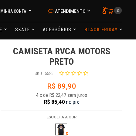
0
MINHA CONTA
ATENDIMENTO
NÉ
SKATE
ACESSÓRIOS
BLACK FRIDAY
CAMISETA RVCA MOTORS
PRETO
SKU 15585
R$ 89,90
4
x
de
R$ 22,47
sem juros
R$ 85,40
no
pix
ESCOLHA A COR