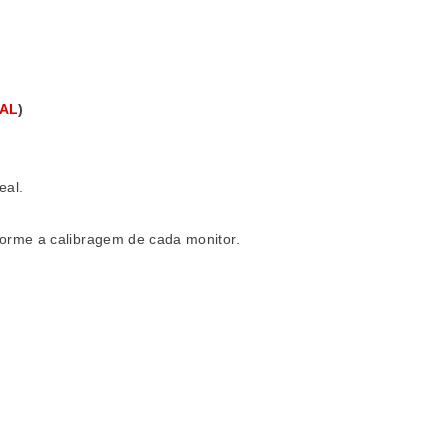
UAL
)
eal.
orme a calibragem de cada monitor.