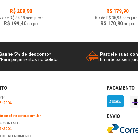
R$
209,90
R$
179,90
6
x
de
R$ 34,98
sem juros
5
x
de
R$ 35,98
sem juro
R$ 199,40
R$ 170,90
no
pix
no
pix
Ganhe 5% de desconto*
Parcele suas co
*Para pagamentos no boleto
Em até 6x sem jur
NTO
PAGAMENTO
PP
6-2004
ENVIO
nceofstreets.com.br
E CONTATO
6-2004
 DE ATENDIMENTO