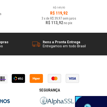
R$
149,90
R$
119,92
s
3
x
de
R$ 39,97
sem juros
R$ 113,92
no
pix
mpras
Itens a Pronta Entrega
os
Entregamos em todo Brasil
SEGURANÇA