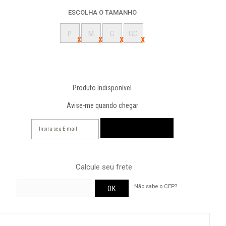
ESCOLHA O TAMANHO
P
M
G
GG
Produto Indisponível
Avise-me quando chegar
Calcule seu frete
Não sabe o CEP?